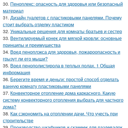
30.
Пеноплекс: опасность для здоровья или безопасный
материал
31.
Дизайн туалетов с пластиковыми панелями. Почему
стоит выбрать отделку пластиком
32.
Уникальные решения для комнаты братьев и сестер
33.
Вентилируемый конек для мягкой кровли: основные
принципы и преимущества
34.
Вред пеноплэкса для здоровья, пожароопасность и
грызут ли его мыши?
35.
Вред пенополистирола в теплых полах. 1 Общая
информация
36.
Берегите время и деньги: простой способ отделать
ванную комнату пластиковыми панелями
37.
Конвекторное отопление дома каркасного. Какую
систему конвекторного отопления выбрать для частного
дома?
38.
Как сэкономить на отоплении дачи. Что учесть при
строительстве
39.
Производство шкафчиков и скамеек для раздевалок.