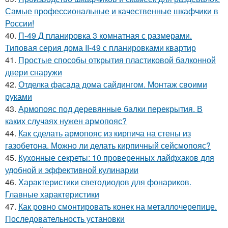
Самые профессиональные и качественные шкафчики в
России!
40.
П-49 Д планировка 3 комнатная с размерами.
Типовая серия дома II-49 с планировками квартир
41.
Простые способы открытия пластиковой балконной
двери снаружи
42.
Отделка фасада дома сайдингом. Монтаж своими
руками
43.
Армопояс под деревянные балки перекрытия. В
каких случаях нужен армопояс?
44.
Как сделать армопояс из кирпича на стены из
газобетона. Можно ли делать кирпичный сейсмопояс?
45.
Кухонные секреты: 10 проверенных лайфхаков для
удобной и эффективной кулинарии
46.
Характеристики светодиодов для фонариков.
Главные характеристики
47.
Как ровно смонтировать конек на металлочерепице.
Последовательность установки