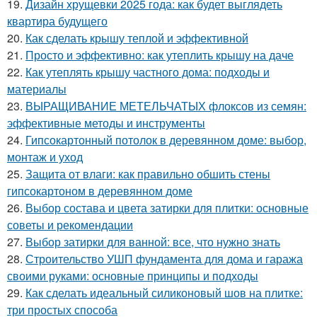
19.
Дизайн хрущевки 2025 года: как будет выглядеть
квартира будущего
20.
Как сделать крышу теплой и эффективной
21.
Просто и эффективно: как утеплить крышу на даче
22.
Как утеплять крышу частного дома: подходы и
материалы
23.
ВЫРАЩИВАНИЕ МЕТЕЛЬЧАТЫХ флоксов из семян:
эффективные методы и инструменты
24.
Гипсокартонный потолок в деревянном доме: выбор,
монтаж и уход
25.
Защита от влаги: как правильно обшить стены
гипсокартоном в деревянном доме
26.
Выбор состава и цвета затирки для плитки: основные
советы и рекомендации
27.
Выбор затирки для ванной: все, что нужно знать
28.
Строительство УШП фундамента для дома и гаража
своими руками: основные принципы и подходы
29.
Как сделать идеальный силиконовый шов на плитке:
три простых способа