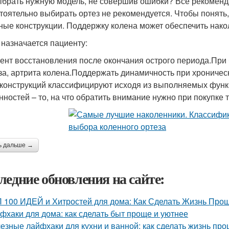
ыбрать нужную модель, не совершив ошибки? Все рекоменд
тоятельно выбирать ортез не рекомендуется. Чтобы понять, 
ные конструкции. Поддержку колена может обеспечить накол
 назначается пациенту:
ент восстановления после окончания острого периода.При 
за, артрита колена.Поддержать динамичность при хроническ
конструкций классифицируют исходя из выполняемых функц
нностей – то, на что обратить внимание нужно при покупке 
ь дальше →
ледние обновления на сайте:
 100 ИДЕЙ и Хитростей для дома: Как Сделать Жизнь Прощ
фхаки для дома: как сделать быт проще и уютнее
езные лайфхаки для кухни и ванной: как сделать жизнь пр