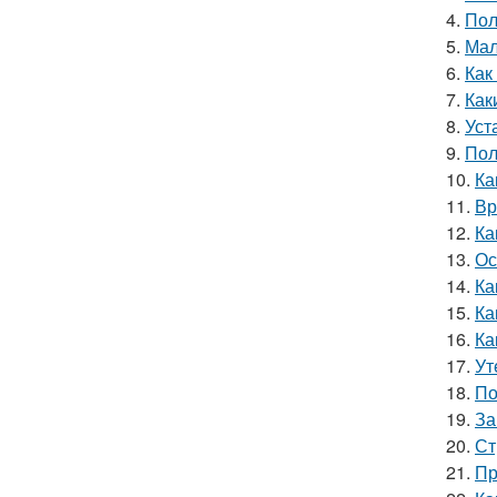
4.
Пол
5.
Мал
6.
Как
7.
Как
8.
Уст
9.
Пол
10.
Ка
11.
Вр
12.
Ка
13.
Ос
14.
Ка
15.
Ка
16.
Ка
17.
Ут
18.
По
19.
За
20.
Ст
21.
Пр