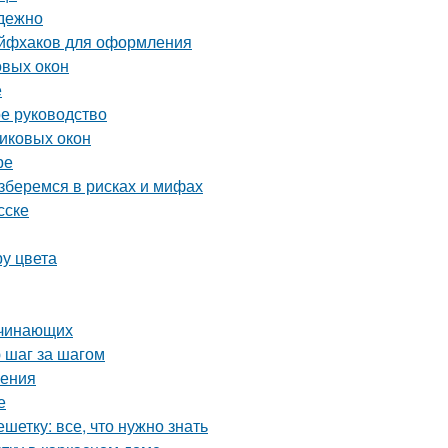
адежно
айфхаков для оформления
овых окон
е
ое руководство
тиковых окон
ре
зберемся в рисках и мифах
сске
ру цвета
ачинающих
 шаг за шагом
ления
е
етку: все, что нужно знать