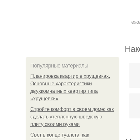
еже
Нак
Популярные материалы
Планировка квартир в хрущевках.
Основные характеристики
двухкомнатных квартир типа
«хрущевки»
Стройте комфорт в своем доме: как
сделать утепленную шведскую
плиту своими руками
Свет в конце туалета: как