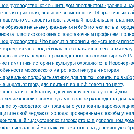
ное руководство: как обшить дом профлистом красиво и н
енькая прихожая, большие возможности: 14 практичных л
 правильно установить подставочный профиль для пластик
ие образовательные учреждения и библиотеки есть в город
ановка пластикового окна с подставочным профилем: полн
ное руководство: Что входит в правильную установку плас
к город связан с водой и как это отражается в его архитекту
едно ли жить рядом с производством пенополистирола? Ра
кие памятники истории и культуры охраняются в Новочерка
обенности московского метро: архитектура и история
к правильно подобрать затирку для плитки: советы по выбо
к выбрать затирку для плитки в ванной: советы по цвету
к превратить небольшую двушку-хрущевку в уютный дом
епление кровли своими руками: полное руководство для н
лное руководство: как правильно установить пароизоляцию
щитите свой чердак от холода: проверенные способы утеп
роительный гид: установка гипсокартона в деревянном дом
офессиональный монтаж гипсокартона на деревянную обреш