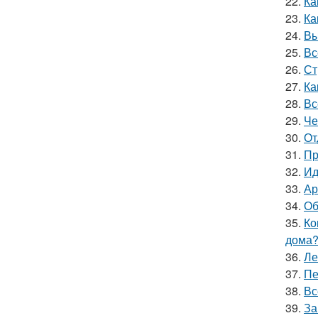
22.
Ка
23.
Ка
24.
Вы
25.
Вс
26.
Ст
27.
Ка
28.
Вс
29.
Че
30.
От
31.
Пр
32.
Ид
33.
Ар
34.
Об
35.
Ко
дома
36.
Ле
37.
Пе
38.
Вс
39.
За