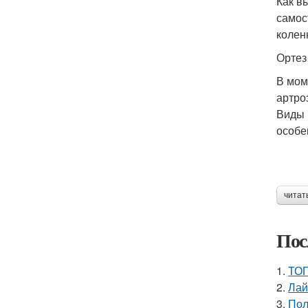
Как в
самос
колен
Ортез
В мом
артро
Виды 
особе
читат
Пос
1.
ТОП
2.
Лай
3.
Пол