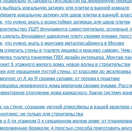
к правильно установить гипсокартон на деревянную обреше
к выбрать идеальную затирку для плитки в ванной комнате
берите идеальную затирку для швов плитки в ванной: влаго
е, что нужно знать о водостойких затирках для швов плитки
роительство УШП фундамента самостоятельно: основные э
к сделать фундамент-шведскую плиту своими руками: прост
е, что нужно знать о монтаже металлосайдинга в Москве
м отделать стены в туалете дешево и красиво самому. Чем 
делка туалета панелями ПВХ дизайн интерьера. Монтаж па
оект 5 этажного жилого дома: новая волна в строительстве
еи для украшения пустой стены: от классики до эксклюзива
мопояс от А до Я своими силами: от теории к практике
лицовка деревянного дома кирпичом своими руками. Расс
нвекторное отопление дома каркасного. Какую систему кон
?
с на стене: создание уютной атмосферы в вашей квартире
ноплекс: не только для строительства
е о 5-ти этажном 3-х секционном жилом доме: от планировк
мороженная брокколи: 4 простых способа приготовить вкус