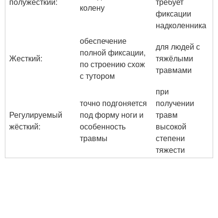
полужёсткий:
требует
колену
фиксации
надколенника
обеспечение
для людей с
полной фиксации,
Жесткий:
тяжёлыми
по строению схож
травмами
с тутором
при
точно подгоняется
получении
Регулируемый
под форму ноги и
травм
жёсткий:
особенность
высокой
травмы
степени
тяжести