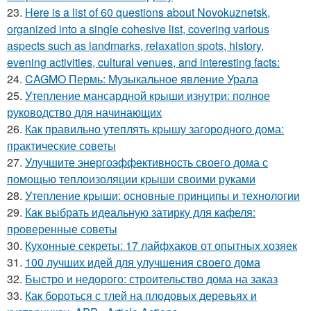
23.
Here is a list of 60 questions about Novokuznetsk,
organized into a single cohesive list, covering various
aspects such as landmarks, relaxation spots, history,
evening activities, cultural venues, and interesting facts:
24.
CAGMO Пермь: Музыкальное явление Урала
25.
Утепление мансардной крыши изнутри: полное
руководство для начинающих
26.
Как правильно утеплять крышу загородного дома:
практические советы
27.
Улучшите энергоэффективность своего дома с
помощью теплоизоляции крыши своими руками
28.
Утепление крыши: основные принципы и технологии
29.
Как выбрать идеальную затирку для кафеля:
проверенные советы
30.
Кухонные секреты: 17 лайфхаков от опытных хозяек
31.
100 лучших идей для улучшения своего дома
32.
Быстро и недорого: строительство дома на заказ
33.
Как бороться с тлей на плодовых деревьях и