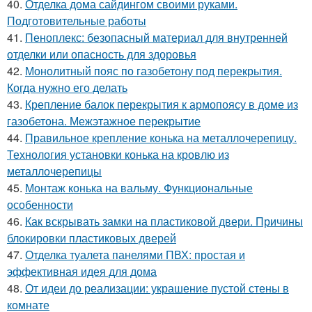
40.
Отделка дома сайдингом своими руками.
Подготовительные работы
41.
Пеноплекс: безопасный материал для внутренней
отделки или опасность для здоровья
42.
Монолитный пояс по газобетону под перекрытия.
Когда нужно его делать
43.
Крепление балок перекрытия к армопоясу в доме из
газобетона. Межэтажное перекрытие
44.
Правильное крепление конька на металлочерепицу.
Технология установки конька на кровлю из
металлочерепицы
45.
Монтаж конька на вальму. Функциональные
особенности
46.
Как вскрывать замки на пластиковой двери. Причины
блокировки пластиковых дверей
47.
Отделка туалета панелями ПВХ: простая и
эффективная идея для дома
48.
От идеи до реализации: украшение пустой стены в
комнате