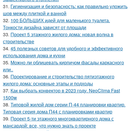
31.
Гигиенизация и безопасность: как правильно уложить
шов между плиткой и ванной
32.
100 БОЛЬШИХ идей для маленького туалета.
Тонкости дизайна зависят от площади
33.
Проект 5 этажного жилого дома: новая волна в
строительстве
34.
45 полезных советов для удобного и эффективного
использования дома и кухни
35.
Можно ли облицевать кирпичом фасады каркасного
или..
36.
Проектирование и строительство пятиэтажного
жилого дома: основные этапы и подходы
37.
Как выбрать конвектор в 2023 году. NeoClima Fast
1500w
38.
Типовой жилой дом серии П-44 планировки квартир.
Типовая серия дома П44 с планировками квартир
39.
Проект 5-ти этажного многоквартирного дома с
мансардой: все, что нужно знать о проекте