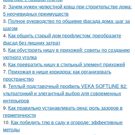
2.
Зачем нужен челюстной ковш при строительстве дома:
5 неочевидных преимуществ
3.
Полное руководство по обшивке фасада дома: шаг за
шагом
4.
Как обшить старый дом профлистом: преобразите
фасад без лишних затрат
5.
Как обустроить нишу в прихожей: советы по созданию
уютного уголка
6.
Как превратить нишу в стильный элемент прихожей
7.
Прихожая в нише коридора: как организовать
пространство
8.
Теплый подставочный профиль VEKA SOFTLINE 82:
ультратонкий и элегантный выбор для современных
интерьеров
9.
Как правильно устанавливать окна: роль зазоров в
герметичности
10.
Как победить тлю в саду и огороде: эффективные
методы