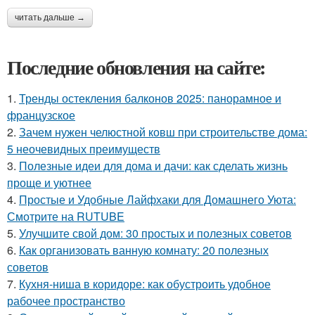
читать дальше →
Последние обновления на сайте:
1.
Тренды остекления балконов 2025: панорамное и
французское
2.
Зачем нужен челюстной ковш при строительстве дома:
5 неочевидных преимуществ
3.
Полезные идеи для дома и дачи: как сделать жизнь
проще и уютнее
4.
Простые и Удобные Лайфхаки для Домашнего Уюта:
Смотрите на RUTUBE
5.
Улучшите свой дом: 30 простых и полезных советов
6.
Как организовать ванную комнату: 20 полезных
советов
7.
Кухня-ниша в коридоре: как обустроить удобное
рабочее пространство