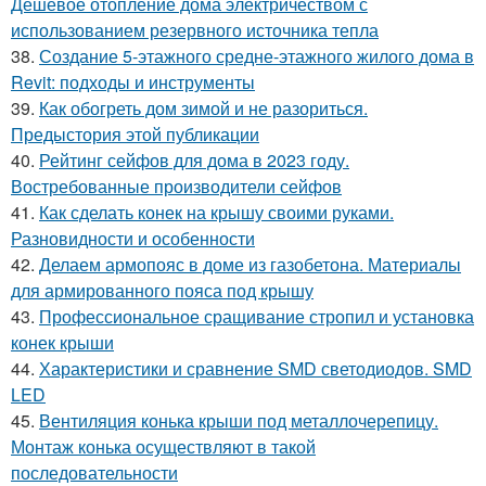
Дешевое отопление дома электричеством с
использованием резервного источника тепла
38.
Создание 5-этажного средне-этажного жилого дома в
Revit: подходы и инструменты
39.
Как обогреть дом зимой и не разориться.
Предыстория этой публикации
40.
Рейтинг сейфов для дома в 2023 году.
Востребованные производители сейфов
41.
Как сделать конек на крышу своими руками.
Разновидности и особенности
42.
Делаем армопояс в доме из газобетона. Материалы
для армированного пояса под крышу
43.
Профессиональное сращивание стропил и установка
конек крыши
44.
Характеристики и сравнение SMD светодиодов. SMD
LED
45.
Вентиляция конька крыши под металлочерепицу.
Монтаж конька осуществляют в такой
последовательности