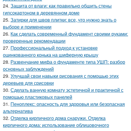
24.
Защита от влаги: как правильно обшить стены
гипсокартоном в деревянном доме
25.
Затирки для швов плитки: все, что нужно знать о
выборе и применении
26.
Как сделать современный фундамент своими руками:
проверенные рекомендации
27.
Профессиональный подход к установке
оцинкованного конька на шиферную крышу
28.
Развенчание мифа о фундаменте типа УШП: разбор
основных заблуждений
29.
Улучшай свои навыки рисования с помощью этих
деревьев для срисовки
30.
Сделать ванную комнату эстетичной и практичной с
помощью пластиковых панелей
31.
Пеноплекс: опасность для здоровья или безопасная
альтернатива
32.
Отделка кирпичного дома снаружи. Отделка
кирпичного дома: использование облицовочного