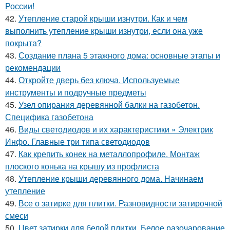
России!
42.
Утепление старой крыши изнутри. Как и чем
выполнить утепление крыши изнутри, если она уже
покрыта?
43.
Создание плана 5 этажного дома: основные этапы и
рекомендации
44.
Откройте дверь без ключа. Используемые
инструменты и подручные предметы
45.
Узел опирания деревянной балки на газобетон.
Специфика газобетона
46.
Виды светодиодов и их характеристики » Электрик
Инфо. Главные три типа светодиодов
47.
Как крепить конек на металлопрофиле. Монтаж
плоского конька на крышу из профлиста
48.
Утепление крыши деревянного дома. Начинаем
утепление
49.
Все о затирке для плитки. Разновидности затирочной
смеси
50.
Цвет затирки для белой плитки. Белое разочарование