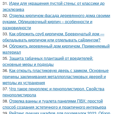
31.
Идеи для украшения пустой стены: от классики до
эксклюзива
32.
Отделка кирпичом фасада деревянного дома своими
руками. Облицовочный кирпич – особенности и
разновидности
33.
Как обложить сруб кирпичом. Бревенчатый дом —
обкладывать кирпичом или отделывать сайдингом?
34.
Обложить деревянный дом кирпичом. Применяемый
материал
35.
Защита табачных плантаций от вредителей:
основные меры и подходы
36.
Как открыть пластиковую дверь с замком. Основные
причины заклинивания металлопластиковых дверей и
методы их устранения
37.
Что такое пеноплекс и пенополистирол. Свойства
пенополистирола
38.
Отделка ванны и туалета панелями ПВХ: простой
способ создания эстетичного и практичного интерьера
39.
Рейтинг лучших шкафов для раздевалок 2023. Обзор