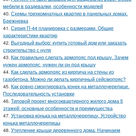
мебели в раздевалки, особенности моделей
40.
Схемы трехкомнатных квартир в панельных домах.
Брежневка
41.
Серия П-44 планировка с размерами. Общие
характеристики квартир
42.
Выгодный выбор: купить готовый дом или заказать
строительство с нуля
43.
Как правильно сделать армопояс под крышу. Зачем
нужен армопояс, нужен ли он под крышу
44.
Как сделать армопояс из кирпича на стены из
газобетона. Можно ли делать кирпичный сейсмопояс?
45.
Как ровно смонтировать конек на металлочерепице.
Последовательность установки
46.
Типовой проект многоквартирного жилого дома 5
этажей: основные особенности и преимущества
47.
Установка конька на металлочерепицу. Устройство
конька металлочерепицы
48.
Утепление крыши деревянного дома. Начинаем