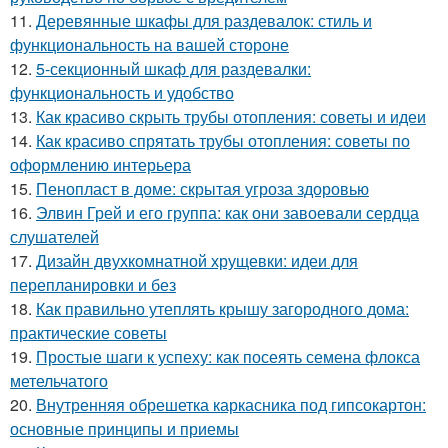
11.
Деревянные шкафы для раздевалок: стиль и
функциональность на вашей стороне
12.
5-секционный шкаф для раздевалки:
функциональность и удобство
13.
Как красиво скрыть трубы отопления: советы и идеи
14.
Как красиво спрятать трубы отопления: советы по
оформлению интерьера
15.
Пенопласт в доме: скрытая угроза здоровью
16.
Элвин Грей и его группа: как они завоевали сердца
слушателей
17.
Дизайн двухкомнатной хрущевки: идеи для
перепланировки и без
18.
Как правильно утеплять крышу загородного дома:
практические советы
19.
Простые шаги к успеху: как посеять семена флокса
метельчатого
20.
Внутренняя обрешетка каркасника под гипсокартон:
основные принципы и приемы