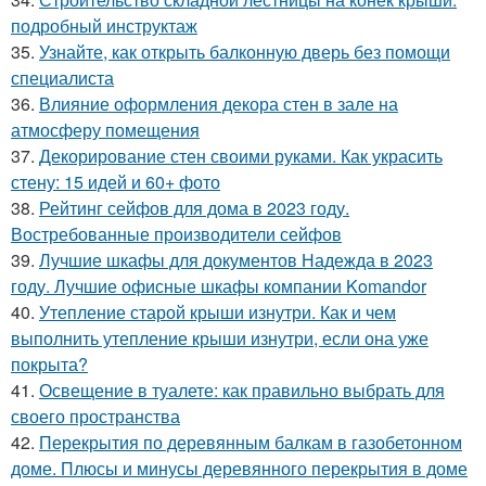
подробный инструктаж
35.
Узнайте, как открыть балконную дверь без помощи
специалиста
36.
Влияние оформления декора стен в зале на
атмосферу помещения
37.
Декорирование стен своими руками. Как украсить
стену: 15 идей и 60+ фото
38.
Рейтинг сейфов для дома в 2023 году.
Востребованные производители сейфов
39.
Лучшие шкафы для документов Надежда в 2023
году. Лучшие офисные шкафы компании Komandor
40.
Утепление старой крыши изнутри. Как и чем
выполнить утепление крыши изнутри, если она уже
покрыта?
41.
Освещение в туалете: как правильно выбрать для
своего пространства
42.
Перекрытия по деревянным балкам в газобетонном
доме. Плюсы и минусы деревянного перекрытия в доме