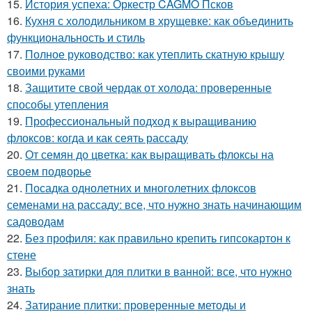
15.
История успеха: Оркестр CAGMO Псков
16.
Кухня с холодильником в хрущевке: как объединить
функциональность и стиль
17.
Полное руководство: как утеплить скатную крышу
своими руками
18.
Защитите свой чердак от холода: проверенные
способы утепления
19.
Профессиональный подход к выращиванию
флоксов: когда и как сеять рассаду
20.
От семян до цветка: как выращивать флоксы на
своем подворье
21.
Посадка однолетних и многолетних флоксов
семенами на рассаду: все, что нужно знать начинающим
садоводам
22.
Без профиля: как правильно крепить гипсокартон к
стене
23.
Выбор затирки для плитки в ванной: все, что нужно
знать
24.
Затирание плитки: проверенные методы и