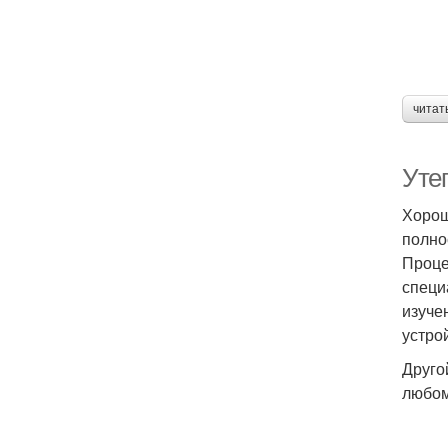
читат
Уте
Хорош
полно
Проце
специ
изуче
устро
Друго
любом