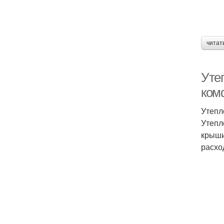
читат
Уте
ком
Утепл
Утепл
крыши
расхо