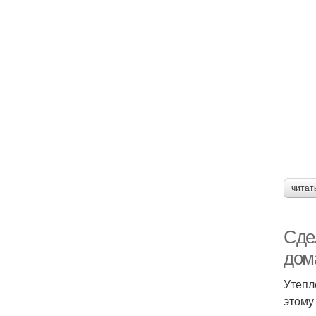
читат
Сде
дом
Утепл
этому