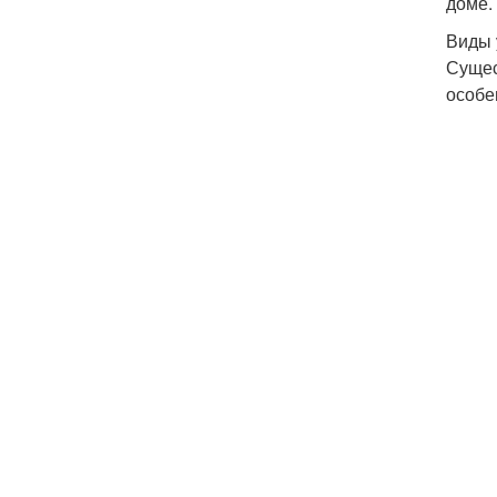
доме.
Виды 
Сущес
особе