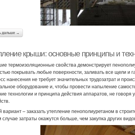
ь дальше →
пление крыши: основные принципы и тех
ие термоизоляционные свойства демонстрирует пенополиу
стью покрывать любые поверхности, заливать все щели и г
сс нанесения не требует значительных трудозатрат и прои
альное оборудование и, чтобы провести напыление самосто
ние технологии и принципа действия аппаратов, не говоря 
йств.
й вариант – заказать утепление пенополиуретаном в строит
 случае затраты окажутся больше, чем закупка других видо