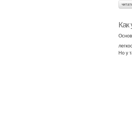
читат
Как
Основ
легко
Но у 