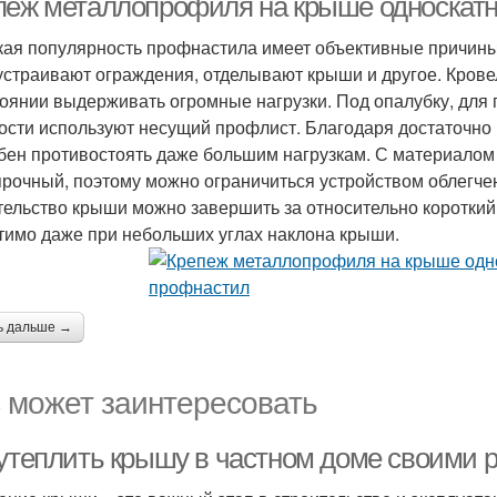
пеж металлопрофиля на крыше односкатн
ая популярность профнастила имеет объективные причины
устраивают ограждения, отделывают крыши и другое. Кров
тоянии выдерживать огромные нагрузки. Под опалубку, для
ости используют несущий профлист. Благодаря достаточно 
бен противостоять даже большим нагрузкам. С материалом у
прочный, поэтому можно ограничиться устройством облегче
тельство крыши можно завершить за относительно коротки
тимо даже при небольших углах наклона крыши.
ь дальше →
 может заинтересовать
 утеплить крышу в частном доме своими р