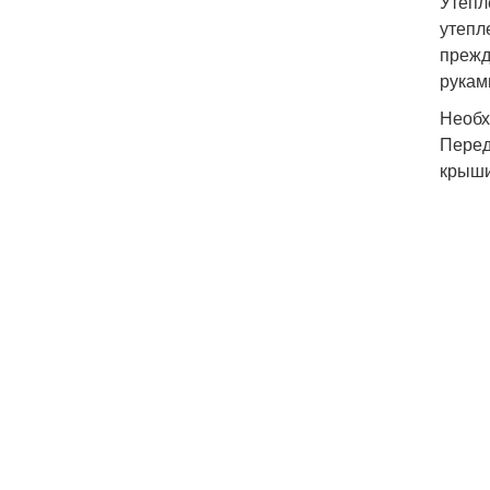
Утепл
утепл
прежд
рукам
Необх
Перед
крыши