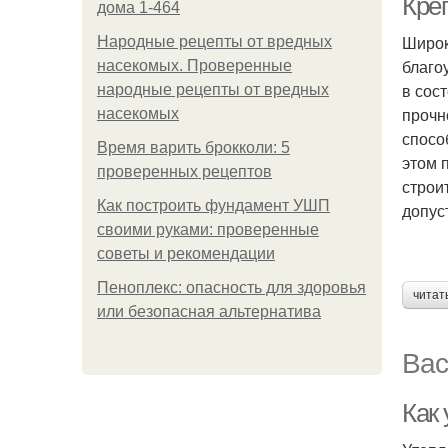
Кре
дома 1-464
Широк
Народные рецепты от вредных
благо
насекомых. Проверенные
в сос
народные рецепты от вредных
прочн
насекомых
спосо
Время варить брокколи: 5
этом 
проверенных рецептов
строи
Как построить фундамент УШП
допус
своими руками: проверенные
советы и рекомендации
Пеноплекс: опасность для здоровья
читат
или безопасная альтернатива
Вас
Как