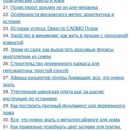
практические советы и идеи
21.
Полистирол: вреден ли он для человека
22.
Особенности московского метро: архитектура и
история
23.
История успеха: Оркестр CAGMO Псков
24.
Удобство в минимуме: как жить в двушке с проходной
комнатой
25.
Уроки из сада: как вырастить красивые флоксы
многолетние из семян
26.
Строительство деревянного каркаса для
гипсокартона: простой способ
27.
Афиша концертов группы Анимация: все, что нужно
знать
28.
Утепленная шведская плита шаг за шагом:
инструкция по установке
29.
Как построить прочный фундамент для деревянного
дома
30.
Все, что нужно знать о металлосайдинге для дома
31.
Как правильно подобрать цвет затирки для плитки.