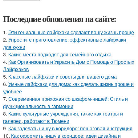
Последние обновления на сайте:
1.
Эти гениальные лайфхаки сделают вашу жизнь проще
2.
Упростите приготовление: эффективные лайфхаки
для кухни
3.
Какие места подходят для семейного отдыха
4.
Как Организовать и Украсить Дом с Помощью Простых
Лайфхаков
5.
Классные лайфхаки и советы для вашего дома
6.
Умные лайфхаки для дома: как сделать жизнь проще и
удобнее
7.
Современная прихожая со шкафом-нишей: Стиль и
функциональность в гармонии
8.
Какие культурные учреждения, такие как театры и
галереи, работают в Тюмени
9.
Как заделать нишу в коридоре: пошаговая инструкция
10.
Как оформить нишу в коридоре: идеи дизайна и