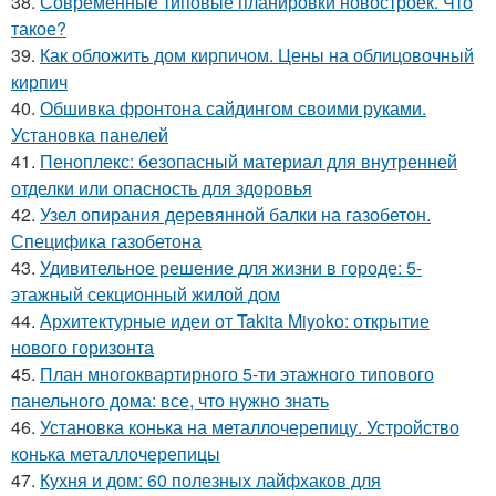
38.
Современные типовые планировки новостроек. Что
такое?
39.
Как обложить дом кирпичом. Цены на облицовочный
кирпич
40.
Обшивка фронтона сайдингом своими руками.
Установка панелей
41.
Пеноплекс: безопасный материал для внутренней
отделки или опасность для здоровья
42.
Узел опирания деревянной балки на газобетон.
Специфика газобетона
43.
Удивительное решение для жизни в городе: 5-
этажный секционный жилой дом
44.
Архитектурные идеи от Takita Miyoko: открытие
нового горизонта
45.
План многоквартирного 5-ти этажного типового
панельного дома: все, что нужно знать
46.
Установка конька на металлочерепицу. Устройство
конька металлочерепицы
47.
Кухня и дом: 60 полезных лайфхаков для