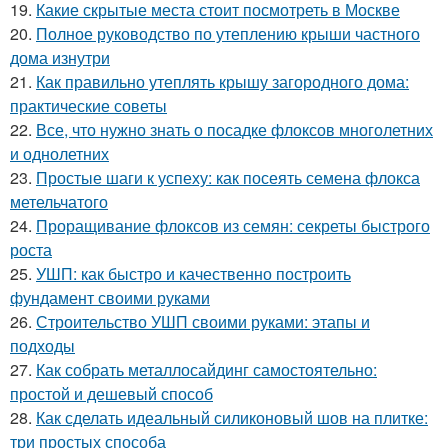
19.
Какие скрытые места стоит посмотреть в Москве
20.
Полное руководство по утеплению крыши частного
дома изнутри
21.
Как правильно утеплять крышу загородного дома:
практические советы
22.
Все, что нужно знать о посадке флоксов многолетних
и однолетних
23.
Простые шаги к успеху: как посеять семена флокса
метельчатого
24.
Проращивание флоксов из семян: секреты быстрого
роста
25.
УШП: как быстро и качественно построить
фундамент своими руками
26.
Строительство УШП своими руками: этапы и
подходы
27.
Как собрать металлосайдинг самостоятельно:
простой и дешевый способ
28.
Как сделать идеальный силиконовый шов на плитке:
три простых способа