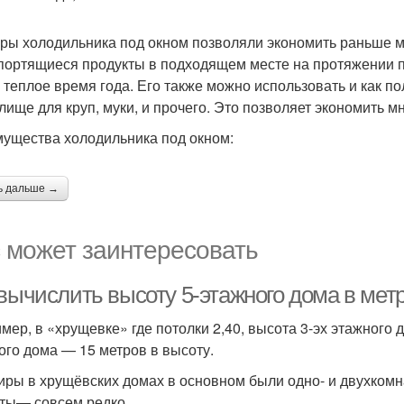
ры холодильника под окном позволяли экономить раньше мн
портящиеся продукты в подходящем месте на протяжении п
в теплое время года. Его также можно использовать и как п
лище для круп, муки, и прочего. Это позволяет экономить мно
ущества холодильника под окном:
ь дальше →
 может заинтересовать
 вычислить высоту 5-этажного дома в мет
мер, в «хрущевке» где потолки 2,40, высота 3-эх этажного 
ого дома — 15 метров в высоту.
иры в хрущёвских домах в основном были одно- и двухком
ты— совсем редко.