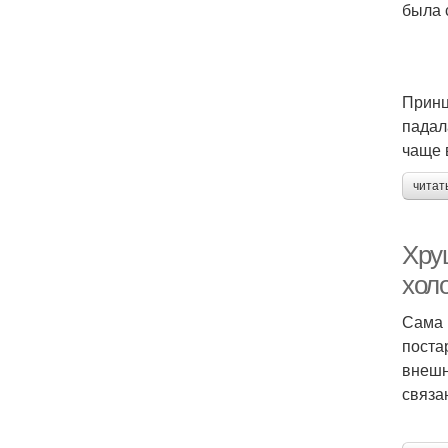
была 
Принц
падал
чаще 
читат
Хру
хол
Сама 
поста
внешн
связа