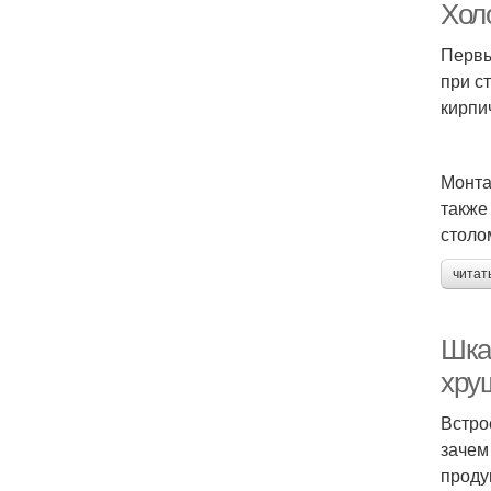
Хол
Первы
при с
кирпи
Монта
также
столо
читат
Шка
хру
Встро
зачем
проду