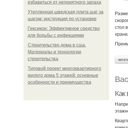
избавиться от неприятного запаха
Утепленная шведская плита шаг за
Разме
шагом: инструкция по установке
скоро
стол 
Гексикон: Эффективное средство
храни
для борьбы с инфекциями
Преим
Строительство дома в сша.
Материалы и технологии
строительства
читат
Типовой проект многоквартирного
жилого дома 5 этажей: основные
Вас
особенности и преимущества
Как
Напри
этажн
Кварт
комна