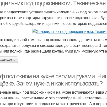
одильник под подоконником. Техническая
е предложения устанавливать холодильник под окном появи
троительстве квартиры-«хрущевки» возле подоконника обу
чной кладкой, зазорами и щелями, через которые подавался
ж холодильной камеры под окном позволял достичь максима
 сохранить продукты в свежем виде до шести месяцев. В т
м или полкой, где размещали крупы, муки или кухонную утва
ь дальше →
ф под окном на кухне своими руками. Ни
щёвке. Зачем нужна и как использовать?
енные ниши под подоконником на кухне встречаются едва ли 
 они нужны, рассказываем: это своеобразный «естественны
кты при отсутствии холодильника электрического. А в перио