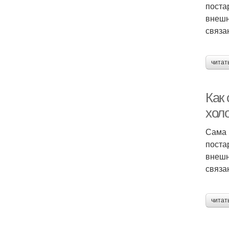
поста
внешн
связа
читат
Как
хол
Сама 
поста
внешн
связа
читат