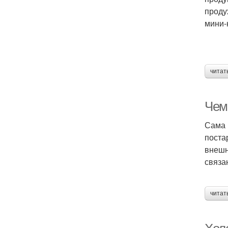
проду
мини-
читат
Чем
Сама 
поста
внешн
связа
читат