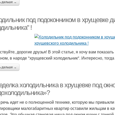
ь дальше →
одильник под подоконником в хрущевке д
дильника" !
твуйте, дорогие друзья! В этой статье, я хочу вам показать
кном, в народе "хрущевский холодильник". Интересно, тогда
ь дальше →
еделка холодильника в хрущевке под окно
дохолодильника»?
 речь идет не о полноценной технике, которую мы привыкли
тировщики малогабаритных квартир оставили жильцам в кач
ктов. Это обычная стеновая ниша под окном кухни с тонкой