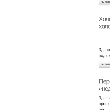
читат
Хол
холо
Здравс
под о
читат
Пер
«не
Здесь
проек
проду