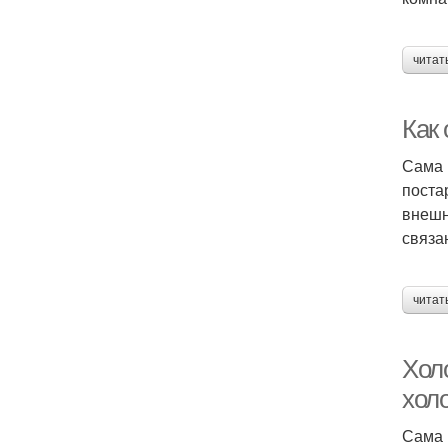
читат
Как
Сама 
поста
внешн
связа
читат
Хол
хол
Сама 