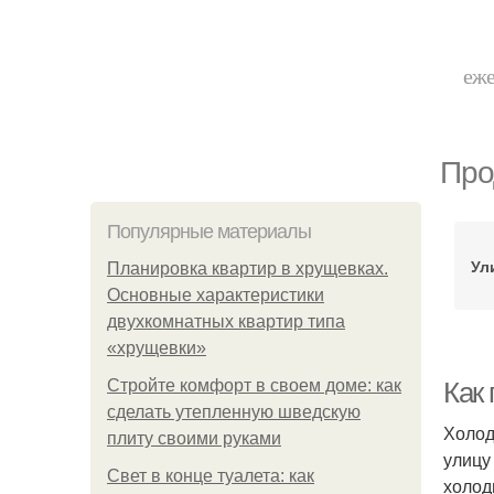
еже
Про
Популярные материалы
Ул
Планировка квартир в хрущевках.
Основные характеристики
двухкомнатных квартир типа
«хрущевки»
Стройте комфорт в своем доме: как
Как
сделать утепленную шведскую
Холод
плиту своими руками
улицу
Свет в конце туалета: как
холод