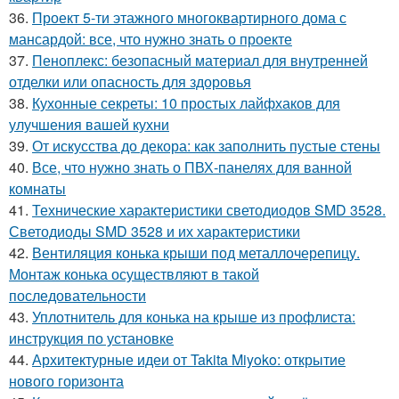
36.
Проект 5-ти этажного многоквартирного дома с
мансардой: все, что нужно знать о проекте
37.
Пеноплекс: безопасный материал для внутренней
отделки или опасность для здоровья
38.
Кухонные секреты: 10 простых лайфхаков для
улучшения вашей кухни
39.
От искусства до декора: как заполнить пустые стены
40.
Все, что нужно знать о ПВХ-панелях для ванной
комнаты
41.
Технические характеристики светодиодов SMD 3528.
Светодиоды SMD 3528 и их характеристики
42.
Вентиляция конька крыши под металлочерепицу.
Монтаж конька осуществляют в такой
последовательности
43.
Уплотнитель для конька на крыше из профлиста:
инструкция по установке
44.
Архитектурные идеи от Takita Miyoko: открытие
нового горизонта