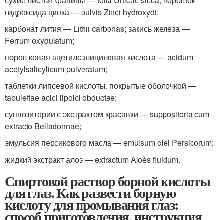
сухие листья крапивы — folia Urticae sicca; порошок
гидроксида цинка — pulvis Zinci hydroxydi;
карбонат лития — Lithii carbonas; закись железа —
Ferrum oxydulatum;
порошковая ацетилсалициловая кислота — acidum
acetylsalicylicum pulveratum;
таблетки липоевой кислоты, покрытые оболочкой —
tabulettae acidi lipoici obductae;
суппозитории с экстрактом красавки — suppositoria cum
extracto Belladonnae;
эмульсия персикового масла — emulsum olei Persicorum;
жидкий экстракт алоэ — extractum Aloѐs fluidum.
Спиртовой раствор борной кислоты
для глаз. Как развести борную
кислоту для промывания глаз:
способ приготовления, инструкция