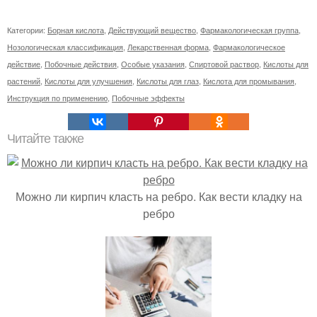
Категории:
Борная кислота
,
Действующий вещество
,
Фармакологическая группа
,
Нозологическая классификация
,
Лекарственная форма
,
Фармакологическое
действие
,
Побочные действия
,
Особые указания
,
Спиртовой раствор
,
Кислоты для
растений
,
Кислоты для улучшения
,
Кислоты для глаз
,
Кислота для промывания
,
Инструкция по применению
,
Побочные эффекты
Читайте также
Можно ли кирпич класть на ребро. Как вести кладку на
ребро