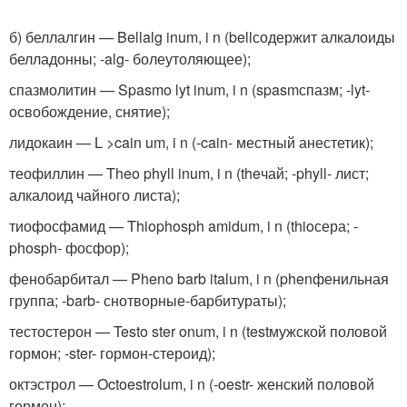
б) беллалгин — Bellalg inum, i n (bellсодержит алкалоиды
белладонны; -alg- болеутоляющее);
спазмолитин — Spasmo lyt inum, i n (spasmспазм; -lyt-
освобождение, снятие);
лидокаин — L >cain um, i n (-cain- местный анестетик);
теофиллин — Theo phyll inum, i n (theчай; -phyll- лист;
алкалоид чайного листа);
тиофосфамид — Thiophosph amidum, i n (thioсера; -
phosph- фосфор);
фенобарбитал — Pheno barb italum, i n (phenфенильная
группа; -barb- снотворные-барбитураты);
тестостерон — Testo ster onum, i n (testмужской половой
гормон; -ster- гормон-стероид);
октэстрол — Octoestrolum, i n (-oestr- женский половой
гормон);