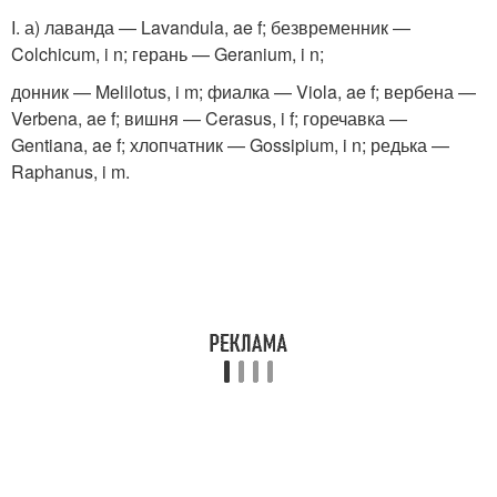
I. а) лаванда — Lavandula, ae f; безвременник —
Colchicum, i n; герань — Geranium, i n;
донник — Melilotus, i m; фиалка — Viola, ae f; вербена —
Verbena, ae f; вишня — Cerasus, i f; горечавка —
Gentiana, ae f; хлопчатник — Gossipium, i n; редька —
Raphanus, i m.