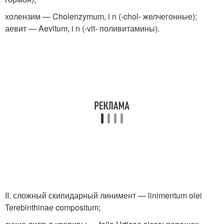
холензим — Cholenzymum, i n (-chol- желчегонные);
аевит — Aevitum, i n (-vit- поливитамины).
II. сложный скипидарный линимент — linimentum olei
Terebinthinae compositum;