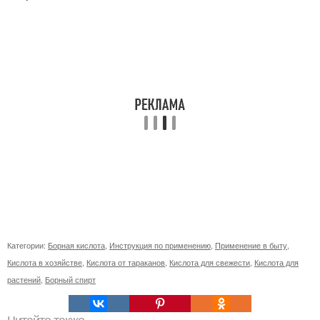
Категории:
Борная кислота
,
Инструкция по применению
,
Применение в быту
,
Кислота в хозяйстве
,
Кислота от тараканов
,
Кислота для свежести
,
Кислота для
растений
,
Борный спирт