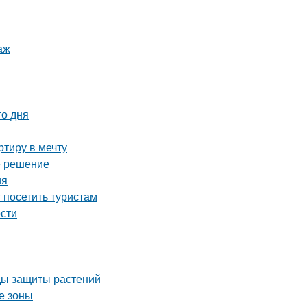
аж
го дня
тиру в мечту
е решение
ия
посетить туристам
ости
оды защиты растений
е зоны