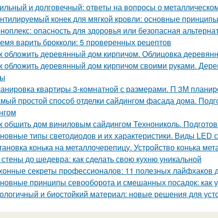
ильный и долговечный: ответы на вопросы о металлическо
нтилируемый конек для мягкой кровли: основные принцип
ноплекс: опасность для здоровья или безопасная альтерна
емя варить брокколи: 5 проверенных рецептов
к обложить деревянный дом кирпичом. Облицовка деревянн
к обложить деревянный дом кирпичом своими руками. Дер
сы
анировка квартиры 3-комнатной с размерами. П 3М планир
мый простой способ отделки сайдингом фасада дома. Подг
нгом
к обшить дом виниловым сайдингом Технониколь. Подготов
новные типы светодиодов и их характеристики. Виды LED 
тановка конька на металлочерепицу. Устройство конька ме
 стены до шедевра: как сделать свою кухню уникальной
хонные секреты профессионалов: 11 полезных лайфхаков 
новные принципы севооборота и смешанных посадок: как у
ологичный и биостойкий материал: новые решения для уст