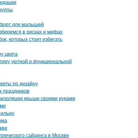
ендации
группы
омфорт для малышей
зберемся в рисках и мифах
ок, которых стоит избегать
ру цвета
ртиру уютной и функциональной
оветы по дизайну
х праздников
оизоляции крыши своими руками
оме
вильно
ома
кве
лического сайдинга в Москве