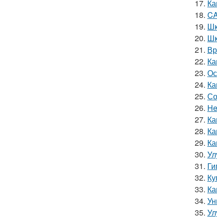
17.
Ка
18.
CA
19.
Шк
20.
Шк
21.
Вр
22.
Ка
23.
Ос
24.
Ка
25.
Со
26.
He
27.
Ка
28.
Ка
29.
Ка
30.
Ул
31.
Ги
32.
Ку
33.
Ка
34.
Ун
35.
Ул