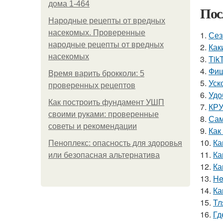
дома 1-464
Пос
Народные рецепты от вредных
насекомых. Проверенные
1.
Сез
народные рецепты от вредных
2.
Как
насекомых
3.
Tik
4.
Фиш
Время варить брокколи: 5
5.
Уск
проверенных рецептов
6.
Удо
Как построить фундамент УШП
7.
КРУ
своими руками: проверенные
8.
Сам
советы и рекомендации
9.
Как
10.
Ка
Пеноплекс: опасность для здоровья
11.
Ка
или безопасная альтернатива
12.
Ка
13.
He
14.
Ка
15.
Тл
16.
Гд