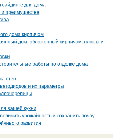
м сайдинге для дома
ы и преимущества
тива
ого дома кирпичом
евянный дом, обложенный кирпичом: плюсы и
овки
отовительные работы по отделке дома
ка стен
светодиодов и их параметры
таллочерепицы
для вашей кухни
величить урожайность и сохранить почву
ойчивого развития