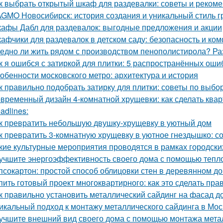
к выбрать открытый шкаф для раздевалки: советы и реком
GMO Новосибирск: история создания и уникальный стиль 
афы Дабл для раздевалок: выгодные предложения и акции
афчики для раздевалок в детском саду: безопасность и к
едно ли жить рядом с производством пенополистирола? Ра
к я ошибся с затиркой для плитки: 5 распространённых ошиб
обенности московского метро: архитектура и история
к правильно подобрать затирку для плитки: советы по выбо
временный дизайн 4-комнатной хрущевки: как сделать ква
adlines:
к превратить небольшую двушку-хрущевку в уютный дом
к превратить 3-комнатную хрущевку в уютное гнездышко: с
кие культурные мероприятия проводятся в рамках городски
учшите энергоэффективность своего дома с помощью тепл
псокартон: простой способ облицовки стен в деревянном д
пить готовый проект многоквартирного: как это сделать пра
к правильно установить металлический сайдинг на фасад д
икальный подход к монтажу металлического сайдинга в Мос
учшите внешний вид своего дома с помощью монтажа метал