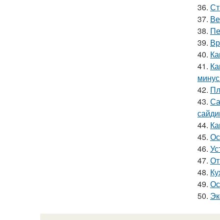
36.
Ст
37.
Ве
38.
Пе
39.
Вр
40.
Ка
41.
Ка
мину
42.
Пл
43.
Са
сайди
44.
Ка
45.
Ос
46.
Ус
47.
От
48.
Ку
49.
Ос
50.
Эк