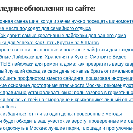
ледние обновления на сайте:
онная смена шин: когда и зачем нужно посещать шиномонт
ие места подходят для семейного отдыха
Tok дарит: самые креативные лайфхаки для вашего дома
ки для Успеха: Как Стать Крутым за 5 Шагов
орьте свою жизнь: простые и полезные лайфхаки для каждо
бные Лайфхаки для Хранения на Кухне: Смотрите Видео
ТЫЕ лайфхаки для ремонта дома: как превратить вашу квар
ый лучший фасад за свои деньги: как выбрать оптимально
 обшить профлистом вместо сайдинга: пошаговая инструкц
кие основные достопримечательности Москвы рекомендуют 
к правильно устанавливать окна: роль зазоров в герметичн
к я борюсь с тлёй на смородине и крыжовнике: личный опыт
adlines:
к избавиться от тли за один день: проверенные методы
я будет обходить ваш участок за версту: проверенные мет
е отдохнуть в Москве: лучшие парки, площади и прогулочны