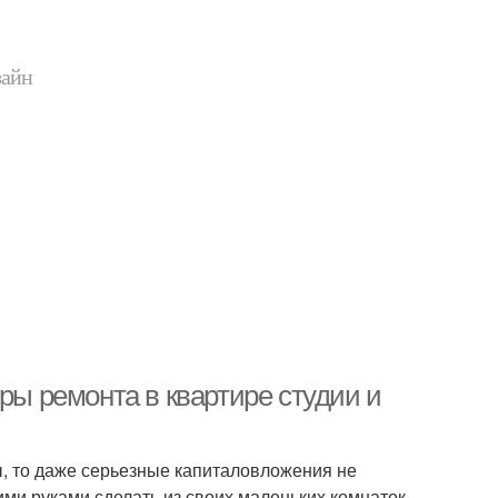
зайн
ры ремонта в квартире студии и
, то даже серьезные капиталовложения не
ими руками сделать из своих маленьких комнаток