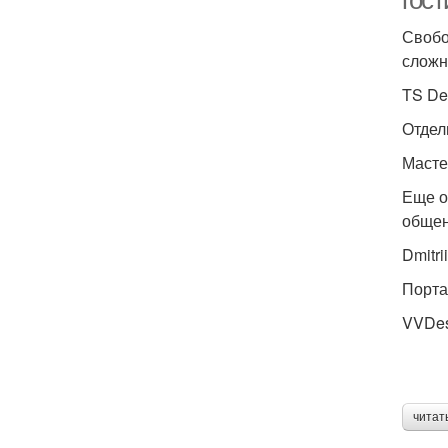
гос
Свобо
сложн
TS De
Отдел
Масте
Еще о
общен
Dmitr
Порта
VVDes
читат