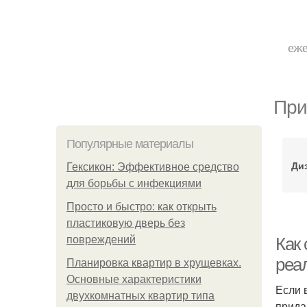
еже
При
Популярные материалы
Ди
Гексикон: Эффективное средство
для борьбы с инфекциями
Просто и быстро: как открыть
пластиковую дверь без
повреждений
Как 
реа
Планировка квартир в хрущевках.
Основные характеристики
Если 
двухкомнатных квартир типа
прида