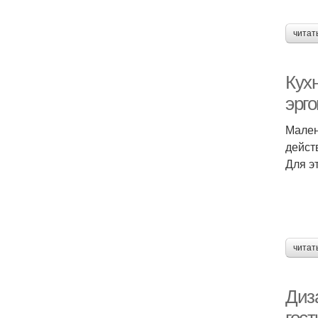
читат
Кухн
эрг
Мален
дейст
Для э
читат
Диз