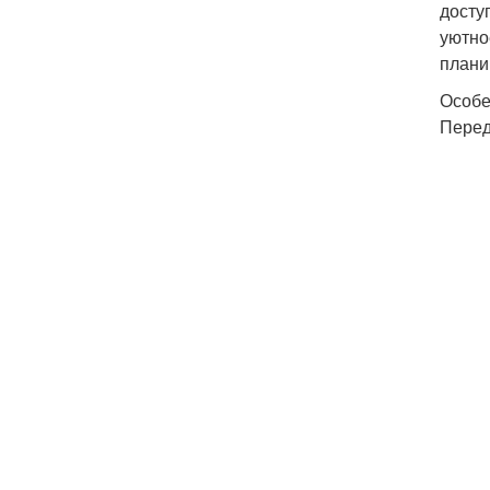
досту
уютно
плани
Особе
Перед