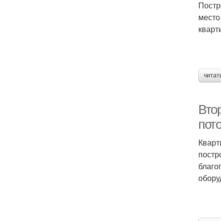
Постр
место
кварти
читат
Втор
пот
Кварт
постр
благо
обору