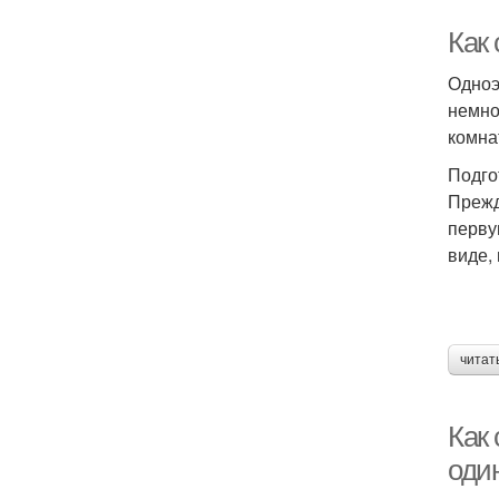
Как 
Одноэ
немно
комна
Подго
Прежд
перву
виде, 
читат
Как 
оди