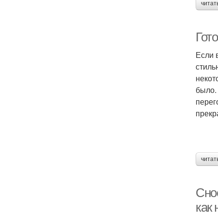
читат
Гот
Если 
стиль
некот
было.
перег
прекр
читат
Снос
как 