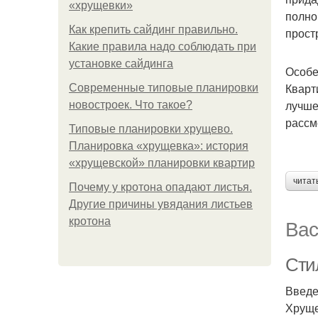
«хрущевки»
полно
Как крепить сайдинг правильно.
прост
Какие правила надо соблюдать при
установке сайдинга
Особе
Кварт
Современные типовые планировки
лучше
новостроек. Что такое?
рассм
Типовые планировки хрущево.
Планировка «хрущевка»: история
«хрущевской» планировки квартир
читат
Почему у кротона опадают листья.
Другие причины увядания листьев
Вас
кротона
Сти
Введ
Хруще