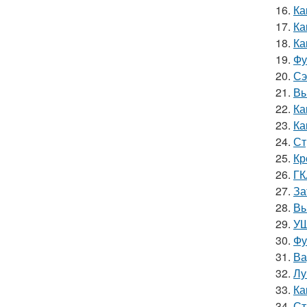
16.
Ка
17.
Ка
18.
Ка
19.
Фу
20.
Сэ
21.
Вы
22.
Ка
23.
Ка
24.
Ст
25.
Кр
26.
ГК
27.
За
28.
Вы
29.
УШ
30.
Фу
31.
Ва
32.
Лу
33.
Ка
34.
Ст