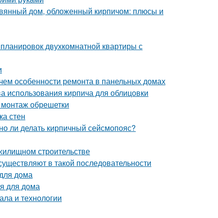
евянный дом, обложенный кирпичом: плюсы и
 планировок двухкомнатной квартиры с
и
 чем особенности ремонта в панельных домах
ва использования кирпича для облицовки
 монтаж обрешетки
ка стен
жно ли делать кирпичный сейсмопояс?
 жилищном строительстве
существляют в такой последовательности
 для дома
я для дома
ала и технологии