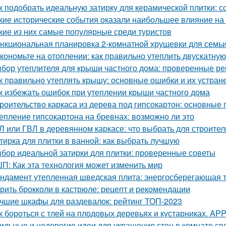
к подобрать идеальную затирку для керамической плитки: 
кие исторические события оказали наибольшее влияние на
кие из них самые популярные среди туристов
нкциональная планировка 2-комнатной хрущевки для семьи 
кономьте на отоплении: как правильно утеплить двускатну
бор утеплителя для крыши частного дома: проверенные р
к правильно утеплять крышу: основные ошибки и их устран
к избежать ошибок при утеплении крыши частного дома
роительство каркаса из дерева под гипсокартон: основные
епление гипсокартона на бревнах: возможно ли это
Л или ГВЛ в деревянном каркасе: что выбрать для строител
тирка для плитки в ванной: как выбрать лучшую
бор идеальной затирки для плитки: проверенные советы
П: Как эта технология может изменить мир
ндамент утепленная шведская плита: энергосберегающая 
рить брокколи в кастрюле: рецепт и рекомендации
чшие шкафы для раздевалок: рейтинг ТОП-2023
к бороться с тлей на плодовых деревьях и кустарниках. APP -
ильные и недорогие идеи для украшения стен в комнате св