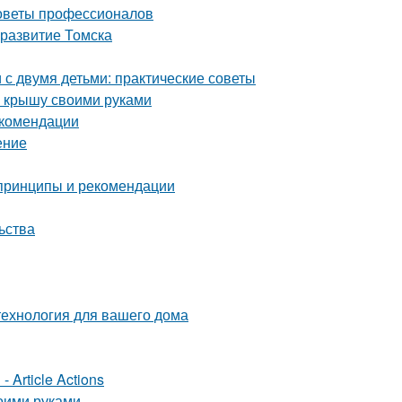
советы профессионалов
 развитие Томска
с двумя детьми: практические советы
ю крышу своими руками
екомендации
ение
 принципы и рекомендации
ьства
технология для вашего дома
 Article Actions
оими руками