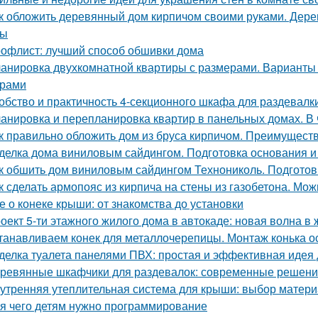
к обложить деревянный дом кирпичом своими руками. Дер
сы
офлист: лучший способ обшивки дома
анировка двухкомнатной квартиры с размерами. Варианты
ерами
обство и практичность 4-секционного шкафа для раздевалк
анировка и перепланировка квартир в панельных домах. В
к правильно обложить дом из бруса кирпичом. Преимущест
делка дома виниловым сайдингом. Подготовка основания и
к обшить дом виниловым сайдингом Технониколь. Подготов
к сделать армопояс из кирпича на стены из газобетона. Мо
е о конеке крыши: от знакомства до установки
оект 5-ти этажного жилого дома в автокаде: новая волна в
танавливаем конек для металлочерепицы. Монтаж конька о
делка туалета панелями ПВХ: простая и эффективная идея
ревянные шкафчики для раздевалок: современные решени
утренняя утеплительная система для крыши: выбор матери
я чего детям нужно программирование