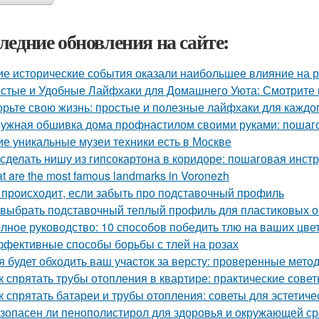
ледние обновления на сайте:
ие исторические события оказали наибольшее влияние на р
стые и Удобные Лайфхаки для Домашнего Уюта: Смотрит
орьте свою жизнь: простые и полезные лайфхаки для каждо
ужная обшивка дома профнастилом своими руками: пошаго
ие уникальные музеи техники есть в Москве
 сделать нишу из гипсокартона в коридоре: пошаговая инст
t are the most famous landmarks in Voronezh
 происходит, если забыть про подставочный профиль
 выбрать подставочный теплый профиль для пластиковых о
лное руководство: 10 способов победить тлю на ваших цве
фективные способы борьбы с тлей на розах
я будет обходить ваш участок за версту: проверенные мет
к спрятать трубы отопления в квартире: практические сове
к спрятать батареи и трубы отопления: советы для эстетиче
зопасен ли пенополистирол для здоровья и окружающей с