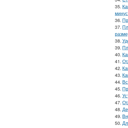
35.
Ка
мину
36.
Пр
37.
Пл
разм
38.
Уд
39.
Пл
40.
Ка
41.
От
42.
Ка
43.
Ка
44.
Вс
45.
Пр
46.
Ус
47.
От
48.
Де
49.
Вн
50.
Дл