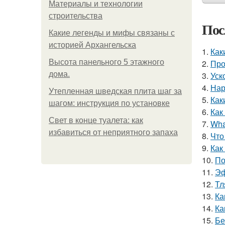
Материалы и технологии
строительства
Пос
Какие легенды и мифы связаны с
историей Архангельска
1.
Как
Высота панельного 5 этажного
2.
Про
дома.
3.
Уск
4.
Нар
Утепленная шведская плита шаг за
5.
Как
шагом: инструкция по установке
6.
Как
Свет в конце туалета: как
7.
Wha
избавиться от неприятного запаха
8.
Что
9.
Как
10.
По
11.
Эф
12.
Тл
13.
Ка
14.
Ка
15.
Бе