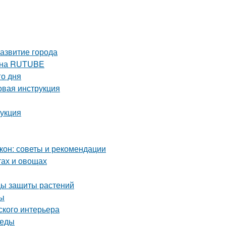
азвитие города
е на RUTUBE
го дня
вая инструкция
рукция
кон: советы и рекомендации
тах и овощах
оды защиты растений
ты
ского интерьера
реды