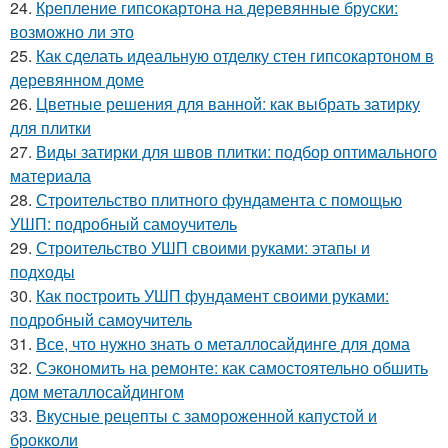
24.
Крепление гипсокартона на деревянные бруски:
возможно ли это
25.
Как сделать идеальную отделку стен гипсокартоном в
деревянном доме
26.
Цветные решения для ванной: как выбрать затирку
для плитки
27.
Виды затирки для швов плитки: подбор оптимального
материала
28.
Строительство плитного фундамента с помощью
УШП: подробный самоучитель
29.
Строительство УШП своими руками: этапы и
подходы
30.
Как построить УШП фундамент своими руками:
подробный самоучитель
31.
Все, что нужно знать о металлосайдинге для дома
32.
Сэкономить на ремонте: как самостоятельно обшить
дом металлосайдингом
33.
Вкусные рецепты с замороженной капустой и
брокколи