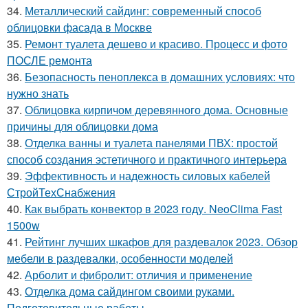
34.
Металлический сайдинг: современный способ
облицовки фасада в Москве
35.
Ремонт туалета дешево и красиво. Процесс и фото
ПОСЛЕ ремонта
36.
Безопасность пеноплекса в домашних условиях: что
нужно знать
37.
Облицовка кирпичом деревянного дома. Основные
причины для облицовки дома
38.
Отделка ванны и туалета панелями ПВХ: простой
способ создания эстетичного и практичного интерьера
39.
Эффективность и надежность силовых кабелей
СтройТехСнабжения
40.
Как выбрать конвектор в 2023 году. NeoClima Fast
1500w
41.
Рейтинг лучших шкафов для раздевалок 2023. Обзор
мебели в раздевалки, особенности моделей
42.
Арболит и фибролит: отличия и применение
43.
Отделка дома сайдингом своими руками.
Подготовительные работы