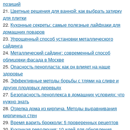
позиций
21.
Цветные решения для ванной: как выбрать затирку
для плитки
22.
Кухонные секреты: самые полезные лайфхаки для
домашних поваров
23.
Упрощенный способ установки металлического
сайдинга
24.
Металлический сайдинг: современный способ
облицовки фасада в Москве
25.
Опасность пенопласта: как он влияет на наше
здоровье
26.
Эффективные методы борьбы с тлями на сливе и
других плодовых деревьях
27.
Безопасность пеноплекса в домашних условиях: что
нужно знать
28.
Отделка дома из кирпича. Методы выравнивания
кирпичных стен
29.
Время варить брокколи: 5 проверенных рецептов
30.
Кухонная революция: 10 идей для обновления