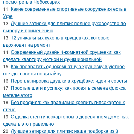
посмотреть в Чебоксарах
11.
Какие современные спортивные сооружения есть в
Уфе
12.
Лучшие затирки для плитки: полное руководство по
выбору и применению
13.
12 уникальных кухонь в хрущевках, которые
вдохновят на ремонт
14.
Современный дизайн 4-комнатной хрущевки: как
сделать квартиру уютной и функциональной
15.
Как превратить однокомнатную хрущевку в уютное
гнездо: советы по дизайну
16.
Перепланировка двушки в хрущёвке: идеи и советы
17.
Простые шаги к успеху: как посеять семена флокса
метельчатого
18.
Без профиля: как правильно крепить гипсокартон к
стене
19.
Отделка стен гипсокартоном в деревянном доме: как
сделать это правильно
20.
Лучшие затирки для плитки: наша подборка из 8