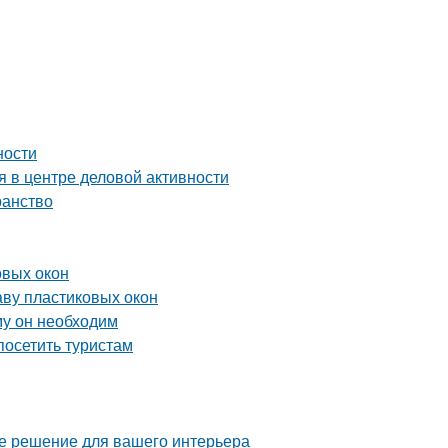
ности
 в центре деловой активности
ранство
овых окон
аву пластиковых окон
му он необходим
осетить туристам
ое решение для вашего интерьера