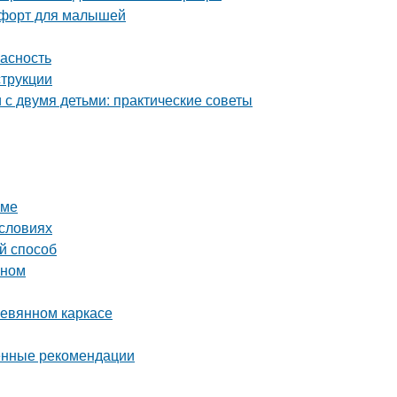
омфорт для малышей
пасность
струкции
с двумя детьми: практические советы
оме
условиях
й способ
оном
ревянном каркасе
енные рекомендации