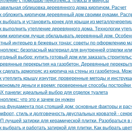
епление с помощью пеноплекса: плюсы и минусы
авильная облицовка деревянного дома кирпичом. Расчет
к обложить кирпичом деревянный дом своими руками. Рас
к выбрать и установить конек для крыши из металлочерепи
к выполнить утепление деревянного дома. Технологии уте
ким кирпичом лучше обкладывать деревянный дом. Особен
тный интерьер в бежевых тонах: советы по оформлению м
ноплекс: безопасный материал для внутренней отделки или
годный выбор: купить готовый дом или заказать строительс
ревянные перекрытия на газобетон. Деревянные перекрыти
к сделать армопояс из кирпича на стены из газобетона. Мо
к утеплить крышу изнутри: проверенные методы и инструкц
кономьте деньги и время: проверенные способы постройки
Х панели: идеальный выбор для отделок туалета
ноплекс: что это и зачем он нужен
на фундамента под стоящий дом: основные факторы и рас
мфорт, стиль и долговечность двуспальных кроватей - сек
П лучшей затирки для керамической плитки. Разобраться в 
к выбрать и работать затиркой для плитки. Как выбрать цвет