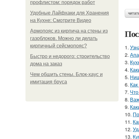
профлистом: порядок работ
Удобные Лайфхаки для Хранения
читат
на Кухне: Смотрите Видео
Пос
Армопояс из кирпича на стены из
газоблоков. Можно ли делать
кирпичный сейсмопояс?
1.
Узн
2.
Апа
Быстро и недорого: строительство
3.
Кух
дома на заказ
4.
Как
Чем обшить стены. Блок-хаус и
5.
Ниш
имитация бруса
6.
Как
7.
Что
8.
Важ
9.
Как
10.
По
11.
Ка
12.
Уд
13.
Ку