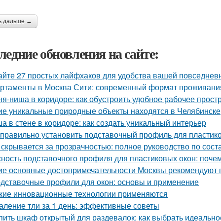
ь дальше →
ледние обновления на сайте:
айте 27 простых лайфхаков для удобства вашей повседнев
ртаменты в Москва Сити: современный формат проживания
ня-ниша в коридоре: как обустроить удобное рабочее прост
ие уникальные природные объекты находятся в Челябинске
а в стене в коридоре: как создать уникальный интерьер
 правильно установить подставочный профиль для пластик
 скрывается за прозрачностью: полное руководство по сост
ность подставочного профиля для пластиковых окон: поче
ие основные достопримечательности Москвы рекомендуют п
дставочные профили для окон: основы и применение
кие инновационные технологии применяются
аление тли за 1 день: эффективные советы
пить шкаф открытый для раздевалок: как выбрать идеальн