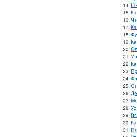
14.
Шк
15.
Ка
16.
Чт
17.
Ка
18.
Фу
19.
Ка
20.
Ол
21.
Ут
22.
Ка
23.
Пр
24.
Фл
25.
Ст
26.
Де
27.
Мо
28.
Ус
29.
Вс
30.
Ка
31.
Пл