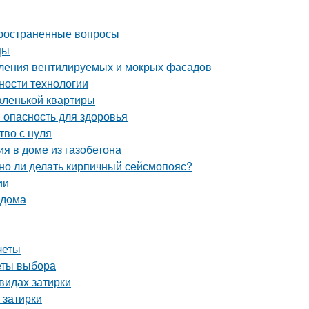
пространенные вопросы
цы
пления вентилируемых и мокрых фасадов
ности технологии
аленькой квартиры
 опасность для здоровья
тво с нуля
я в доме из газобетона
жно ли делать кирпичный сейсмопояс?
ии
 дома
четы
реты выбора
видах затирки
 затирки