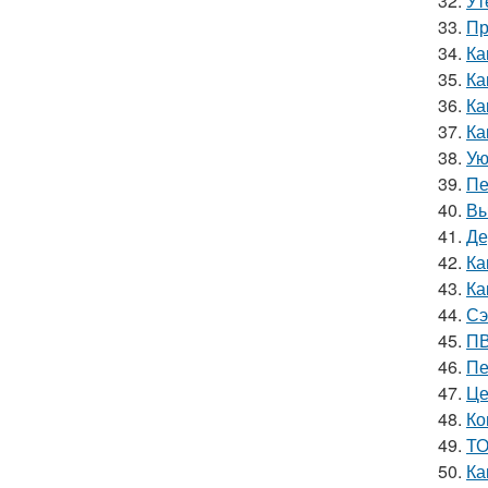
32.
Ут
33.
Пр
34.
Ка
35.
Ка
36.
Ка
37.
Ка
38.
Ую
39.
Пе
40.
Вы
41.
Де
42.
Ка
43.
Ка
44.
Сэ
45.
ПВ
46.
Пе
47.
Це
48.
Ко
49.
ТО
50.
Ка