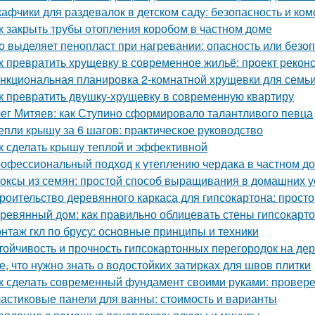
афчики для раздевалок в детском саду: безопасность и к
к закрыть трубы отопления коробом в частном доме
о выделяет пенопласт при нагревании: опасность или безо
к превратить хрущевку в современное жильё: проект рекон
нкциональная планировка 2-комнатной хрущевки для семьи 
к превратить двушку-хрущевку в современную квартиру
ег Митяев: как Ступино сформировало талантливого певца
епли крышу за 6 шагов: практическое руководство
к сделать крышу теплой и эффективной
офессиональный подход к утеплению чердака в частном д
оксы из семян: простой способ выращивания в домашних 
роительство деревянного каркаса для гипсокартона: просто
ревянный дом: как правильно облицевать стены гипсокарт
нтаж гкл по брусу: основные принципы и техники
тойчивость и прочность гипсокартонных перегородок на де
е, что нужно знать о водостойких затирках для швов плитки
к сделать современный фундамент своими руками: провер
астиковые панели для ванны: стоимость и варианты