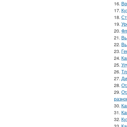
16.
Вр
17.
Ку
18.
Ст
19.
Ур
20.
Фл
21.
Вы
22.
Вы
23.
Ге
24.
Ка
25.
Ул
26.
Тл
27.
Ди
28.
От
29.
От
разно
30.
Ка
31.
Ка
32.
Ку
33.
Ка