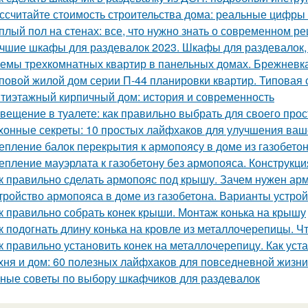
ссчитайте стоимость строительства дома: реальные цифры
плый пол на стенах: все, что нужно знать о современном р
чшие шкафы для раздевалок 2023. Шкафы для раздевалок,
емы трехкомнатных квартир в панельных домах. Брежневк
повой жилой дом серии П-44 планировки квартир. Типовая 
тиэтажный кирпичный дом: история и современность
вещение в туалете: как правильно выбрать для своего про
хонные секреты: 10 простых лайфхаков для улучшения ваш
епление балок перекрытия к армопоясу в доме из газобет
епление мауэрлата к газобетону без армопояса. Конструкци
к правильно сделать армопояс под крышу. Зачем нужен арм
тройство армопояса в доме из газобетона. Варианты устро
к правильно собрать конек крыши. Монтаж конька на крышу
к подогнать длину конька на кровле из металлочерепицы. Чт
к правильно установить конек на металлочерепицу. Как уст
хня и дом: 60 полезных лайфхаков для повседневной жизни
ные советы по выбору шкафчиков для раздевалок