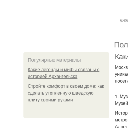
еже
Пол
Как
Популярные материалы
Москв
Какие легенды и мифы связаны с
уника
историей Архангельска
посет
Стройте комфорт в своем доме: как
сделать утепленную шведскую
1. Му
плиту своими руками
Музей
Истор
метро
Адрес