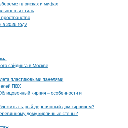
зберемся в рисках и мифах
льность и стиль
ь пространство
 в 2025 году
ома
ого сайдинга в Москве
уалета пластиковыми панелями
нелей ПВХ
Облицовочный кирпич – особенности и
обложить старый деревянный дом кирпичом?
 деревянному дому кирпичные стены?
ктаж