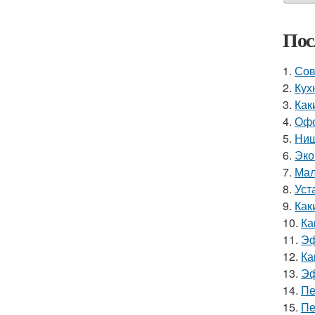
Пос
1.
Сов
2.
Кух
3.
Как
4.
Офо
5.
Ниш
6.
Эко
7.
Мал
8.
Уст
9.
Как
10.
Ка
11.
Эф
12.
Ка
13.
Эф
14.
Пе
15.
Пе