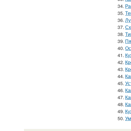
34.
Ра
35.
Те
36.
Лу
37.
Сх
38.
Ти
39.
Пя
40.
Ос
41.
Ку
42.
Кр
43.
Кр
44.
Ка
45.
Ус
46.
Ка
47.
Ка
48.
Ка
49.
Ку
50.
Ум