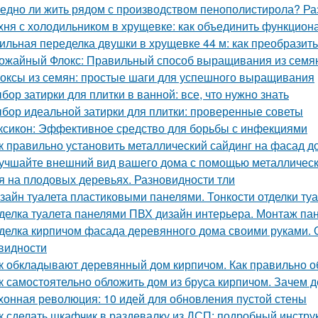
едно ли жить рядом с производством пенополистирола? Ра
хня с холодильником в хрущевке: как объединить функциона
ильная переделка двушки в хрущевке 44 м: как преобразит
ожайный Флокс: Правильный способ выращивания из семян
оксы из семян: простые шаги для успешного выращивания
бор затирки для плитки в ванной: все, что нужно знать
бор идеальной затирки для плитки: проверенные советы
ксикон: Эффективное средство для борьбы с инфекциями
к правильно установить металлический сайдинг на фасад д
учшайте внешний вид вашего дома с помощью металлическ
я на плодовых деревьях. Разновидности тли
зайн туалета пластиковыми панелями. Тонкости отделки т
делка туалета панелями ПВХ дизайн интерьера. Монтаж па
делка кирпичом фасада деревянного дома своими руками. 
видности
к обкладывают деревянный дом кирпичом. Как правильно 
к самостоятельно обложить дом из бруса кирпичом. Зачем
хонная революция: 10 идей для обновления пустой стены
к сделать шкафчик в раздевалку из ДСП: подробный инстру