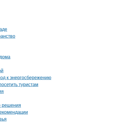
раде
ранство
 дома
ой
ход к энергосбережению
осетить туристам
ия
е решения
рекомендации
вья