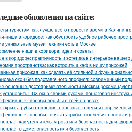
ледние обновления на сайте:
еты туристам: как лучше всего провести время в Калининг
ня-ниша в коридоре: как обустроить удобное рабочее прост
ие уникальные музеи техники есть в Москве
рмление ниши в коридоре: идеи и советы
а в коридоре: практичность и эстетика в интерьере вашего
номия пространства: как встроить шкаф в нишу прихожей
енькая прихожая: как сделать её стильной и функциональн
ановка окон без подставочного профиля: современный под
ие основные достопримечательности Москвы рекомендуют п
к установить ПВХ окна своими руками: пошаговая инструкц
фективные способы борьбы с тлей на розах
к скрыть трубы отопления: полезные советы и современны
фективные способы спрятать трубы отопления: советы и 
нопласт как утеплитель: угроза или безопасность для здоро
нопласт в доме: опасность или безопасность