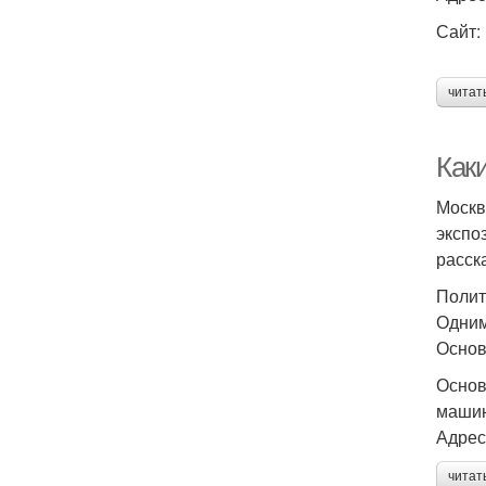
Сайт: 
читат
Как
Москв
экспо
расск
Полит
Одним
Основ
Основ
машин
Адрес
читат