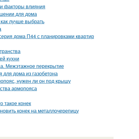
 и факторы влияния
ешении для дома
 как лучше выбрать
а
серия дома П44 с планировками квартир
странства
ей кухни
она. Межэтажное перекрытие
я для дома из газобетона
опояс, нужен ли он под крышу
йства армопояса
о такое конек
ановить конек на металлочерепицу