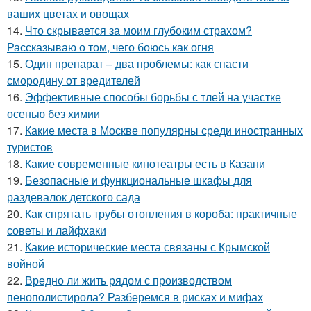
ваших цветах и овощах
14.
Что скрывается за моим глубоким страхом?
Рассказываю о том, чего боюсь как огня
15.
Один препарат – два проблемы: как спасти
смородину от вредителей
16.
Эффективные способы борьбы с тлей на участке
осенью без химии
17.
Какие места в Москве популярны среди иностранных
туристов
18.
Какие современные кинотеатры есть в Казани
19.
Безопасные и функциональные шкафы для
раздевалок детского сада
20.
Как спрятать трубы отопления в короба: практичные
советы и лайфхаки
21.
Какие исторические места связаны с Крымской
войной
22.
Вредно ли жить рядом с производством
пенополистирола? Разберемся в рисках и мифах