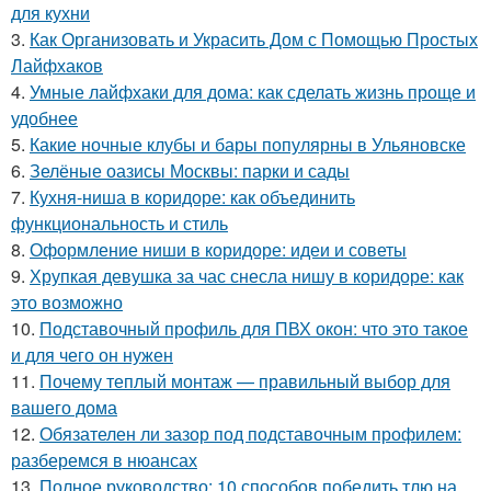
для кухни
3.
Как Организовать и Украсить Дом с Помощью Простых
Лайфхаков
4.
Умные лайфхаки для дома: как сделать жизнь проще и
удобнее
5.
Какие ночные клубы и бары популярны в Ульяновске
6.
Зелёные оазисы Москвы: парки и сады
7.
Кухня-ниша в коридоре: как объединить
функциональность и стиль
8.
Оформление ниши в коридоре: идеи и советы
9.
Хрупкая девушка за час снесла нишу в коридоре: как
это возможно
10.
Подставочный профиль для ПВХ окон: что это такое
и для чего он нужен
11.
Почему теплый монтаж — правильный выбор для
вашего дома
12.
Обязателен ли зазор под подставочным профилем:
разберемся в нюансах
13.
Полное руководство: 10 способов победить тлю на