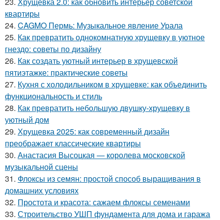
23.
Хрущевка 2.0: как обновить интерьер советской
квартиры
24.
CAGMO Пермь: Музыкальное явление Урала
25.
Как превратить однокомнатную хрущевку в уютное
гнездо: советы по дизайну
26.
Как создать уютный интерьер в хрущевской
пятиэтажке: практические советы
27.
Кухня с холодильником в хрущевке: как объединить
функциональность и стиль
28.
Как превратить небольшую двушку-хрущевку в
уютный дом
29.
Хрущевка 2025: как современный дизайн
преображает классические квартиры
30.
Анастасия Высоцкая — королева московской
музыкальной сцены
31.
Флоксы из семян: простой способ выращивания в
домашних условиях
32.
Простота и красота: сажаем флоксы семенами
33.
Строительство УШП фундамента для дома и гаража