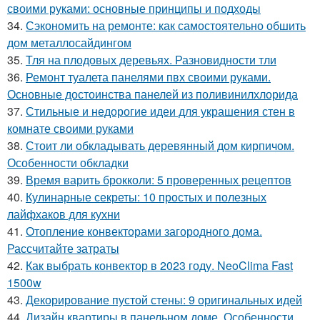
своими руками: основные принципы и подходы
34.
Сэкономить на ремонте: как самостоятельно обшить
дом металлосайдингом
35.
Тля на плодовых деревьях. Разновидности тли
36.
Ремонт туалета панелями пвх своими руками.
Основные достоинства панелей из поливинилхлорида
37.
Стильные и недорогие идеи для украшения стен в
комнате своими руками
38.
Стоит ли обкладывать деревянный дом кирпичом.
Особенности обкладки
39.
Время варить брокколи: 5 проверенных рецептов
40.
Кулинарные секреты: 10 простых и полезных
лайфхаков для кухни
41.
Отопление конвекторами загородного дома.
Рассчитайте затраты
42.
Как выбрать конвектор в 2023 году. NeoClima Fast
1500w
43.
Декорирование пустой стены: 9 оригинальных идей
44.
Дизайн квартиры в панельном доме. Особенности