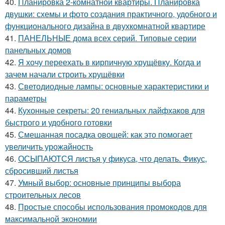
40.
Планировка 2-комнатной квартиры. Планировка
двушки: схемы и фото создания практичного, удобного и
функционального дизайна в двухкомнатной квартире
41.
ПАНЕЛЬНЫЕ дома всех серий. Типовые серии
панельных домов
42.
Я хочу переехать в кирпичную хрущёвку. Когда и
зачем начали строить хрущёвки
43.
Светодиодные лампы: основные характеристики и
параметры
44.
Кухонные секреты: 20 гениальных лайфхаков для
быстрого и удобного готовки
45.
Смешанная посадка овощей: как это помогает
увеличить урожайность
46.
ОСЫПАЮТСЯ листья у фикуса, что делать. Фикус,
сбросивший листья
47.
Умный выбор: основные принципы выбора
строительных лесов
48.
Простые способы использования промокодов для
максимальной экономии