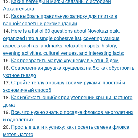
12.
Какие легенды и мифы связаны с историей
Архангельска
13.
Как выбрать правильную затирку для плитки в
ванной: советы и рекомендации
14.
Here is a list of 60 questions about Novokuznetsk,
organized into a single cohesive list, covering various
aspects such as landmarks, relaxation spots, history,
evening activities, cultural venues, and interesting facts:
15.
Как превратить малую хрущевку в уютный дом
16.
Современная двушка хрущевка на 5х: как обустроить
уютное гнездо
17.
Стройте теплую крышу своими руками: простой и
экономичный способ
18.
Как избежать ошибок при утеплении крыши частного
дома
19.
Все, что нужно знать о посадке флоксов многолетних
и однолетних
20.
Простые шаги к успеху: как посеять семена флокса
метельчатого