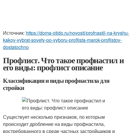
Источник:
https://doma-otido.ru/novosti/profnastil-na-kryshu-
kakoy-vybrat-sovety-po-vyboru-proflista-marok-proflistov-
dostatochno
Профлист. Что такое профнастил и
его виды: профлист описание
Классификация и виды профнастила для
стройки
Существует несколько признаков, по которым
происходит дробление на виды профнастила,
востребованного в среде частных застройщиков и