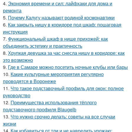
4.
Экономия времени и сил: лайфхаки для дома и
ремонта
5.
Почему Калугу называют родиной космонавтики
6.
Как закрыть нишу в коридоре под шкаф: пошаговая
инструкция
7.
Функциональный шкаф в нише прихожей: как
объединить эстетику и практичность
8.
Хрупкая девушка за час снесла нишу в коридоре: как
это возможно
9.
Где в Самаре можно посетить ночные клубы или бары
10.
Какие культурные мероприятия регулярно
проводятся в Воронеже
11.
Что такое подставочный профиль для окон: полное
руководство
12.
Преимущества использования тёплого
подставочного профиля Blaugelb
13.
Что нужно срочно делать: советы на все случаи
жизни
14.
Как избавиться от тли и не навредить урожаю: