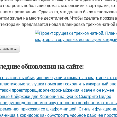
о построить небольшие дома с маленькими квартирами, ко
нного проживания. Однако то, что должно было использова
нтом жилья на многие десятилетия. Чтобы сделать прожив
итекторами предлагается новая планировка трехкомнатной 
ь дальше →
ледние обновления на сайте:
 согласовать объединение кухни и комнаты в квартире с газ
 пластиковые заглушки помогают сохранять аккуратный вне
 такой проектировщик электроснабжения и зачем он нужен
бные Лайфхаки для Хранения на Кухне: Смотрите Видео
ное руководство по монтажу стенового профнастила: шаг 
ременная прихожая со шкафом-нишей: Стиль и функционал
ня-ниша в коридоре: как обустроить удобное рабочее прост