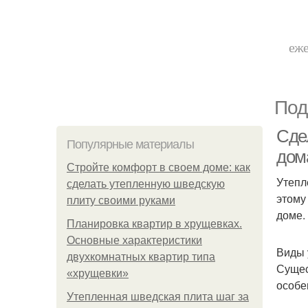
еже
Под
Сде
Популярные материалы
дом
Стройте комфорт в своем доме: как
Утепл
сделать утепленную шведскую
этому
плиту своими руками
доме.
Планировка квартир в хрущевках.
Основные характеристики
Виды 
двухкомнатных квартир типа
Сущес
«хрущевки»
особе
Утепленная шведская плита шаг за