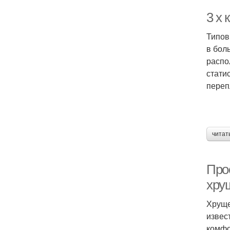
3 х
Типов
в бол
распо
стати
переп
читат
Про
хру
Хруще
извес
комфо