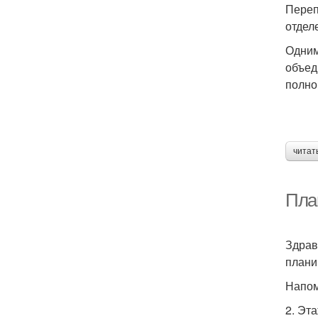
Переп
отдел
Одним
объед
полно
читат
Пла
Здрав
плани
Напом
2. Эта