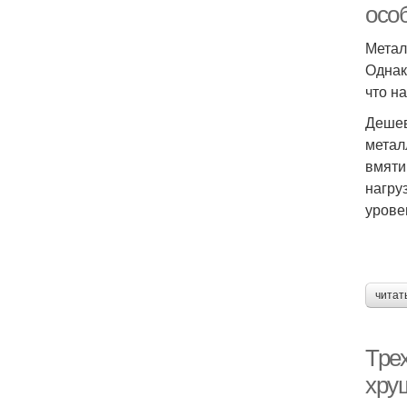
осо
Метал
Однак
что н
Дешев
метал
вмяти
нагру
урове
читат
Тре
хру