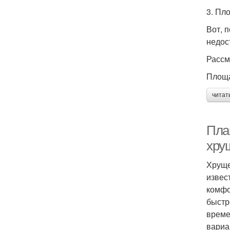
3. Пло
Вот, 
недос
Рассм
Площа
читат
Пла
хру
Хруще
извес
комфо
быстр
време
вариа