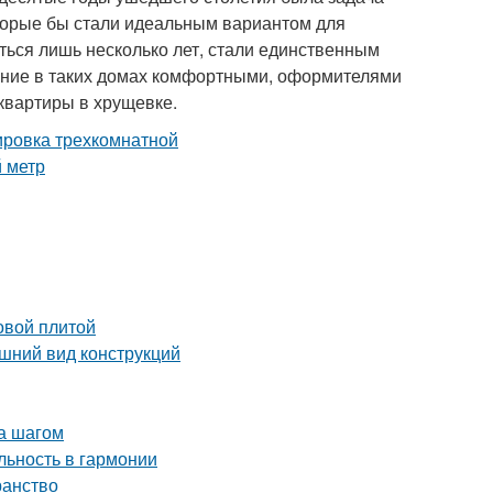
торые бы стали идеальным вариантом для
ться лишь несколько лет, стали единственным
ание в таких домах комфортными, оформителями
квартиры в хрущевке.
овой плитой
шний вид конструкций
за шагом
ьность в гармонии
ранство