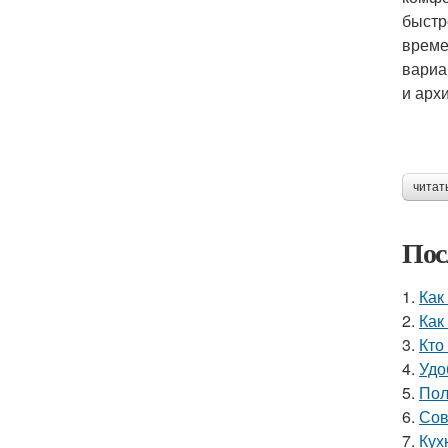
быстр
време
вариа
и арх
читат
Пос
1.
Как
2.
Как
3.
Кто
4.
Удо
5.
Пол
6.
Сов
7.
Кух