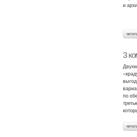
и арх
читат
3 к
Двухк
«крад
выгод
вариа
по об
треть
котор
читат