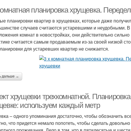
 комнатная планировка хрущевка. Переде
ые планировки квартир в хрущевках, которые даже получи
ьшинстве случаев считаются устаревшими и неудобными. В
ложения комнат в новостройках, они действительно сильно 
стике считается самым продаваемым из-за своей низкой сто
ланировки для устаревших квартир не снижается.
ь дальше →
ект хрущевки трехкомнатной. Планировка
щевке: используем каждый метр
вка – одного упоминания достаточно, чтобы обозначить вс
тно, что придется немало попотеть, чтобы сделать довольн
ртного проживания. Дело в том, что в пятидесятые и шест