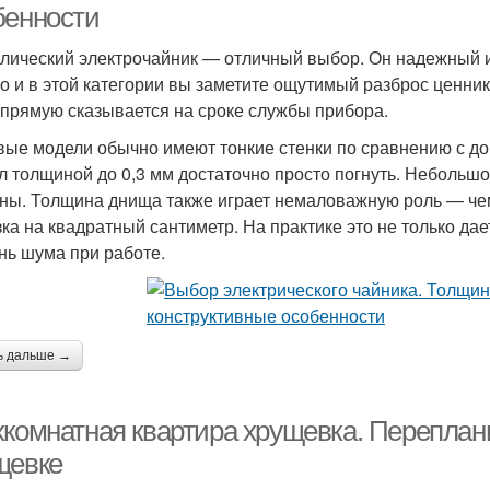
бенности
лический электрочайник — отличный выбор. Он надежный и
о и в этой категории вы заметите ощутимый разброс ценник
апрямую сказывается на сроке службы прибора.
ые модели обычно имеют тонкие стенки по сравнению с д
л толщиной до 0,3 мм достаточно просто погнуть. Небольшо
ны. Толщина днища также играет немаловажную роль — чем
зка на квадратный сантиметр. На практике это не только дае
нь шума при работе.
ь дальше →
хкомнатная квартира хрущевка. Переплан
щевке