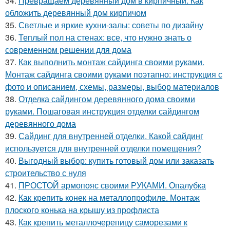
34.
Превращаем деревянный дом в кирпичный. Как
обложить деревянный дом кирпичом
35.
Светлые и яркие кухни-залы: советы по дизайну
36.
Теплый пол на стенах: все, что нужно знать о
современном решении для дома
37.
Как выполнить монтаж сайдинга своими руками.
Монтаж сайдинга своими руками поэтапно: инструкция с
фото и описанием, схемы, размеры, выбор материалов
38.
Отделка сайдингом деревянного дома своими
руками. Пошаговая инструкция отделки сайдингом
деревянного дома
39.
Сайдинг для внутренней отделки. Какой сайдинг
используется для внутренней отделки помещения?
40.
Выгодный выбор: купить готовый дом или заказать
строительство с нуля
41.
ПРОСТОЙ армопояс своими РУКАМИ. Опалубка
42.
Как крепить конек на металлопрофиле. Монтаж
плоского конька на крышу из профлиста
43.
Как крепить металлочерепицу саморезами к