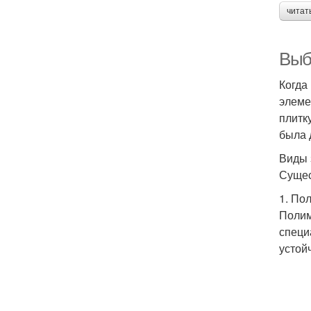
читат
Выбо
Когда
элеме
плитк
была 
Виды 
Сущес
1. По
Полим
специ
устой