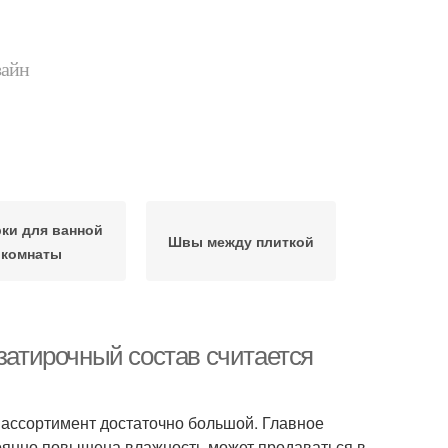
зайн
ки для ванной
Швы между плиткой
комнаты
 затирочный состав считается
 ассортимент достаточно большой. Главное
тоянно повышена влажность.может продаваться в