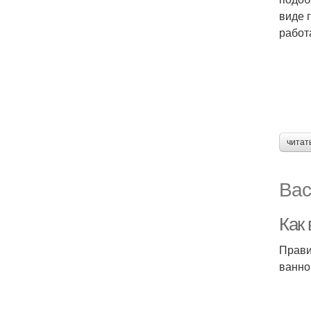
виде 
работ
читат
Вас
Как
Прави
ванно