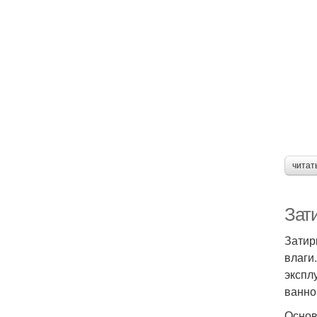
читат
Зат
Затир
влаги
экспл
ванно
Основ