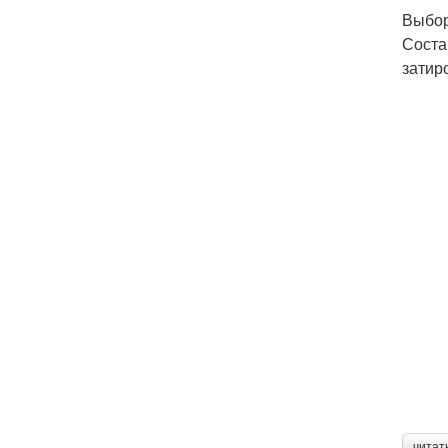
Выбор
Соста
затир
читат