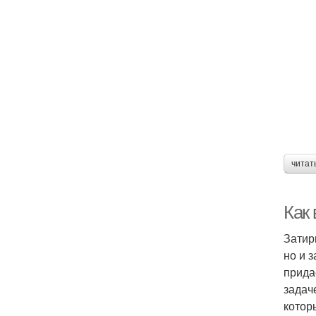
читат
Как 
Затир
но и 
прида
задач
котор