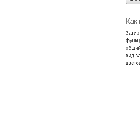
Как 
Затир
функц
общий
вид в
цвето