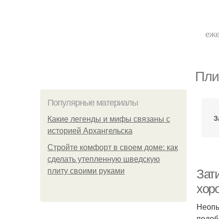
еже
Пли
Популярные материалы
З
Какие легенды и мифы связаны с
историей Архангельска
Стройте комфорт в своем доме: как
сделать утепленную шведскую
плиту своими руками
Зат
хор
Неопы
подоб