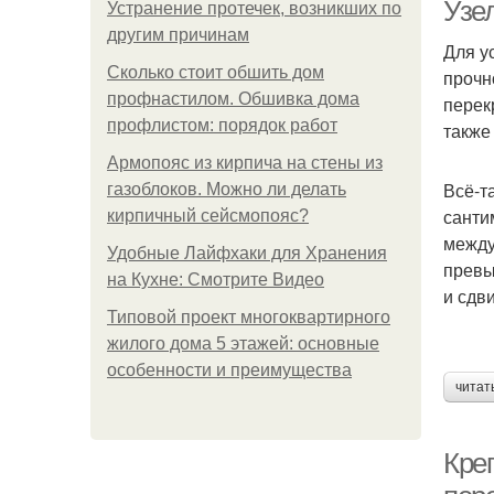
Узе
Устранение протечек, возникших по
другим причинам
Для у
Сколько стоит обшить дом
прочн
профнастилом. Обшивка дома
перек
профлистом: порядок работ
также
Армопояс из кирпича на стены из
Всё-т
газоблоков. Можно ли делать
санти
кирпичный сейсмопояс?
между
Удобные Лайфхаки для Хранения
превы
на Кухне: Смотрите Видео
и сдви
Типовой проект многоквартирного
жилого дома 5 этажей: основные
особенности и преимущества
читат
Кре