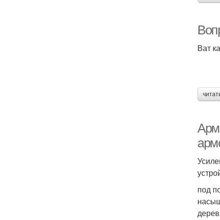
Воп
Ват к
читат
Арм
арм
Усиле
устро
под п
насыщ
дерев