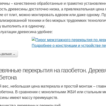
вечны – качественно обработанные и грамотно установленн
ость древесины достаточно низка, а привлекательная цена п
ие от плит, можно монтировать вдвоем или даже одному. Пр
ализированной техники и без мокрых трудоемких технологи
у выполнить и в одиночку.
плуатации древесина удобнее:
ь дальше →
евянные перекрытия на газобетон. Дерев
обетона
 вес, небольшая цена материала и простой монтаж – глав
зобетона. В сравнении с монолитными ЖБИ или стальным м
сины имеют массу преимуществ.
ущества деревянных перекрытий