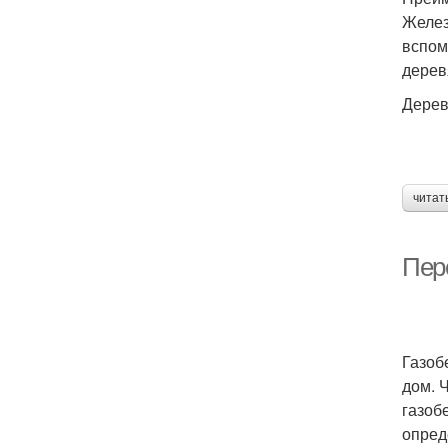
Желез
вспом
дерев
Дерев
читат
Пер
Газоб
дом. 
газоб
опред