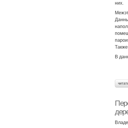
них.
Межэт
Данны
напол
помещ
парои
Также
В дан
читат
Пер
дер
Владе