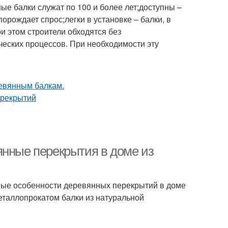
ые балки служат по 100 и более лет;доступны –
орождает спрос;легки в установке – балки, в
и этом строители обходятся без
ческих процессов. При необходимости эту
янные перекрытия в доме из
ные особенности деревянных перекрытий в доме
еталлопрокатом балки из натуральной