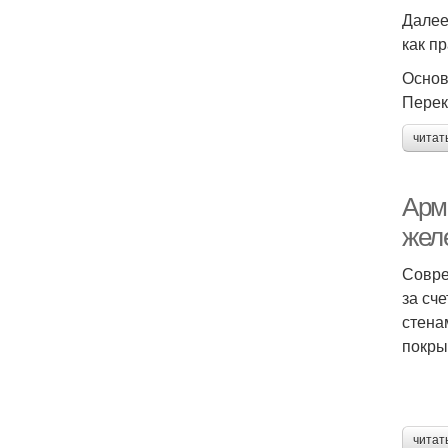
Далее
как п
Основ
Перек
читат
Арм
жел
Совре
за сч
стена
покры
читат