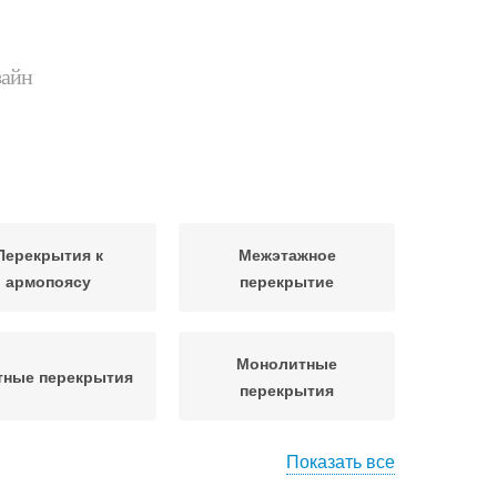
зайн
Перекрытия к
Межэтажное
армопоясу
перекрытие
Монолитные
тные перекрытия
перекрытия
Показать все
Перекрытия с
екрытие в доме