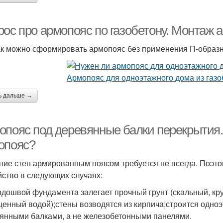
рос про армопояс по газобетону. Монтаж 
ак можно сформировать армопояс без применения П-образн
ь дальше →
опояс под деревянные балки перекрытия. 
опояс?
ние стен армированным поясом требуется не всегда. Поэтом
йство в следующих случаях:
одошвой фундамента залегает прочный грунт (скальный, кр
енный водой);стены возводятся из кирпича;строится одно
янными балками, а не железобетонными панелями.