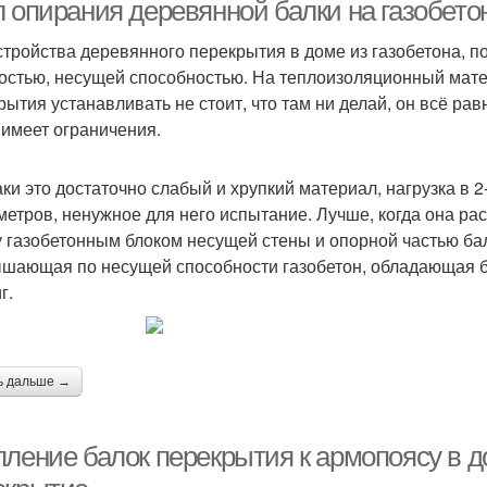
перекрытие
л опирания деревянной балки на газобето
стройства деревянного перекрытия в доме из газобетона, 
остью, несущей способностью. На теплоизоляционный матер
Межэтажные
Перекрытия в доме
рытия устанавливать не стоит, что там ни делай, он всё ра
перекрытия
 имеет ограничения.
аки это достаточно слабый и хрупкий материал, нагрузка в 
метров, ненужное для него испытание. Лучше, когда она р
 газобетонным блоком несущей стены и опорной частью ба
шающая по несущей способности газобетон, обладающая б
г.
ь дальше →
пление балок перекрытия к армопоясу в д