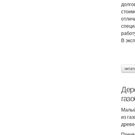
долго
стоим
отлич
специ
работ
В экс
читат
Дер
газ
Малый
из га
древе
Преим