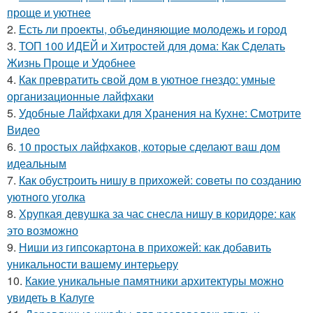
проще и уютнее
2.
Есть ли проекты, объединяющие молодежь и город
3.
ТОП 100 ИДЕЙ и Хитростей для дома: Как Сделать
Жизнь Проще и Удобнее
4.
Как превратить свой дом в уютное гнездо: умные
организационные лайфхаки
5.
Удобные Лайфхаки для Хранения на Кухне: Смотрите
Видео
6.
10 простых лайфхаков, которые сделают ваш дом
идеальным
7.
Как обустроить нишу в прихожей: советы по созданию
уютного уголка
8.
Хрупкая девушка за час снесла нишу в коридоре: как
это возможно
9.
Ниши из гипсокартона в прихожей: как добавить
уникальности вашему интерьеру
10.
Какие уникальные памятники архитектуры можно
увидеть в Калуге