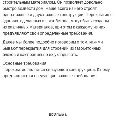
Цокольное перекрытие
строительным материалом. Он позволяет довольно
перекрытие
быстро возвести дом. Чаще всего из него строят
одноэтажные и двухэтажные конструкции. Перекрытия в
зданиях, сделанных из газобетона, могут быть созданы
Мансардное
Перекрытия к
из различных материалов, при этом к каждому из них
перекрытие
армопоясу
предъявляют свои определенные требования.
Далее мы более подробно поговорим о том, какими
бывают перекрытия для строений из газобетонных
Межэтажные
Перекрытия на
блоков и как правильно их укладывать.
перекрытия
газобетон
Основные требования
Перекрытие является связующей конструкцией. К нему
предъявляются следующие важные требования.
Перекрытия на стену