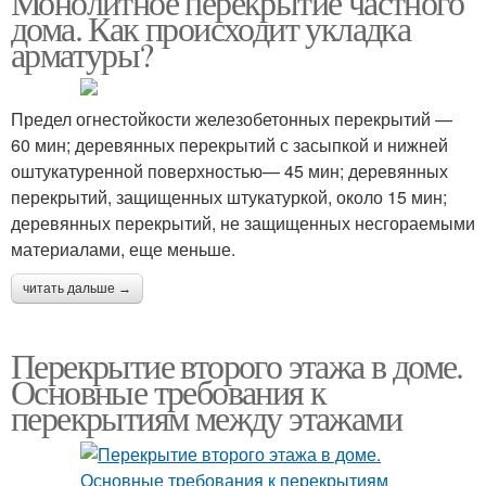
Монолитное перекрытие частного
дома. Как происходит укладка
арматуры?
Предел огнестойкости железобетонных перекрытий‭ ‬—
60‭ ‬мин‭; ‬деревянных перекрытий с засыпкой и нижней
оштукатуренной поверхностью‭—‬ 45‭ ‬мин‭; ‬деревянных
перекрытий,‭ ‬защищенных штукатуркой,‭ ‬около‭ ‬15‭ ‬мин‭;
‬деревянных перекрытий,‭ ‬не защищенных несгораемыми
материалами,‭ ‬еще меньше.‭
читать дальше →
Перекрытие второго этажа в доме.
Основные требования к
перекрытиям между этажами