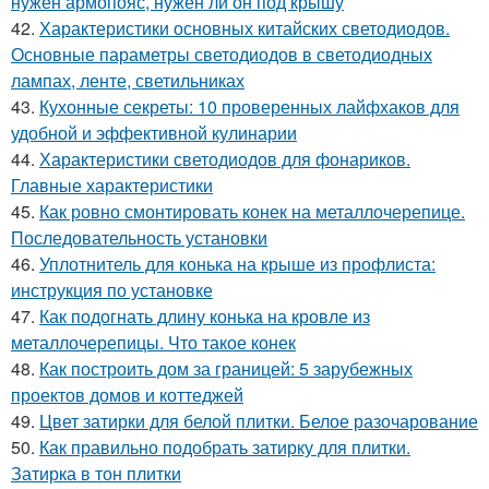
нужен армопояс, нужен ли он под крышу
42.
Характеристики основных китайских светодиодов.
Основные параметры светодиодов в светодиодных
лампах, ленте, светильниках
43.
Кухонные секреты: 10 проверенных лайфхаков для
удобной и эффективной кулинарии
44.
Характеристики светодиодов для фонариков.
Главные характеристики
45.
Как ровно смонтировать конек на металлочерепице.
Последовательность установки
46.
Уплотнитель для конька на крыше из профлиста:
инструкция по установке
47.
Как подогнать длину конька на кровле из
металлочерепицы. Что такое конек
48.
Как построить дом за границей: 5 зарубежных
проектов домов и коттеджей
49.
Цвет затирки для белой плитки. Белое разочарование
50.
Как правильно подобрать затирку для плитки.
Затирка в тон плитки