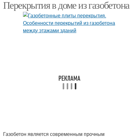
Перекрытия в доме из газобетона
Перекрытия из
Перекрытие в доме
монолитной плиты
Перекрытия в домах
Плитные перекрытия
Монолитные
Перекрытия по балкам
перекрытия
Чердачное перекрытие
Деревянное перекрытие
Газобетон является современным прочным
Межэтажное