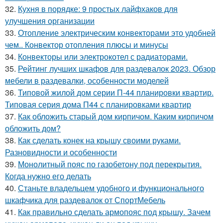
32.
Кухня в порядке: 9 простых лайфхаков для
улучшения организации
33.
Отопление электрическим конвекторами это удобней
чем.. Конвектор отопления плюсы и минусы
34.
Конвекторы или электрокотел с радиаторами.
35.
Рейтинг лучших шкафов для раздевалок 2023. Обзор
мебели в раздевалки, особенности моделей
36.
Типовой жилой дом серии П-44 планировки квартир.
Типовая серия дома П44 с планировками квартир
37.
Как обложить старый дом кирпичом. Каким кирпичом
обложить дом?
38.
Как сделать конек на крышу своими руками.
Разновидности и особенности
39.
Монолитный пояс по газобетону под перекрытия.
Когда нужно его делать
40.
Станьте владельцем удобного и функционального
шкафчика для раздевалок от СпортМебель
41.
Как правильно сделать армопояс под крышу. Зачем