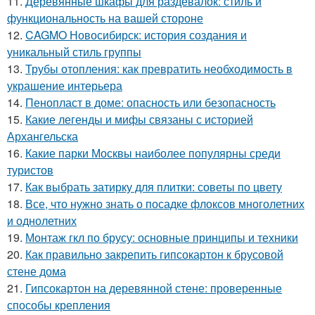
11.
Деревянные шкафы для раздевалок: стиль и
функциональность на вашей стороне
12.
CAGMO Новосибирск: история создания и
уникальный стиль группы
13.
Трубы отопления: как превратить необходимость в
украшение интерьера
14.
Пенопласт в доме: опасность или безопасность
15.
Какие легенды и мифы связаны с историей
Архангельска
16.
Какие парки Москвы наиболее популярны среди
туристов
17.
Как выбрать затирку для плитки: советы по цвету
18.
Все, что нужно знать о посадке флоксов многолетних
и однолетних
19.
Монтаж гкл по брусу: основные принципы и техники
20.
Как правильно закрепить гипсокартон к брусовой
стене дома
21.
Гипсокартон на деревянной стене: проверенные
способы крепления