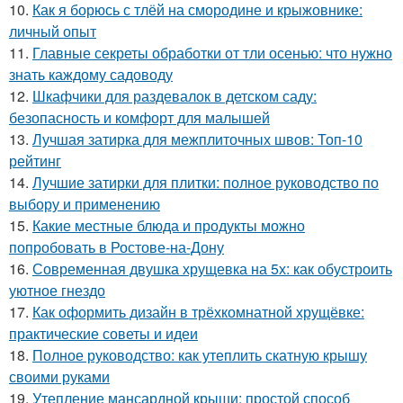
10.
Как я борюсь с тлёй на смородине и крыжовнике:
личный опыт
11.
Главные секреты обработки от тли осенью: что нужно
знать каждому садоводу
12.
Шкафчики для раздевалок в детском саду:
безопасность и комфорт для малышей
13.
Лучшая затирка для межплиточных швов: Топ-10
рейтинг
14.
Лучшие затирки для плитки: полное руководство по
выбору и применению
15.
Какие местные блюда и продукты можно
попробовать в Ростове-на-Дону
16.
Современная двушка хрущевка на 5х: как обустроить
уютное гнездо
17.
Как оформить дизайн в трёхкомнатной хрущёвке:
практические советы и идеи
18.
Полное руководство: как утеплить скатную крышу
своими руками
19.
Утепление мансардной крыши: простой способ