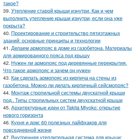
такое?
39.
Утепление старой крыши изнутри. Как и чем
выполнить утепление крыши изнутри, если она уже
покрыта?
40.
Проектирование и строительство пятиэтажных
зданий: основные принципы и технологии
41.
Делаем армопояс в доме из газобетона. Материалы
для армированного пояса под крышу
42.
Нужен ли армопояс под деревянные перекрытия.
Что такое армопояс и зачем он нужен
43.
Как сделать армопояс из кирпича на стены из
газобетона. Можно ли делать кирпичный сейсмопояс?
44.
Монтаж стропильной системы двускатной крыши
под.. Типы стропильных систем двухскатной крыши
45.
Архитектурные идеи от Takita Miyoko: открытие
нового горизонта
46.
Кухня и дом: 60 полезных лайфхаков для
повседневной жизни
47.
Внутренняя утеплительная система для крыши: