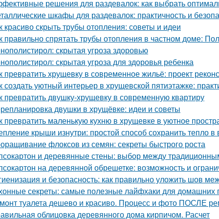
фективные решения для раздевалок: как выбрать оптима
таллические шкафы для раздевалок: практичность и безоп
к красиво скрыть трубы отопления: советы и идеи
к правильно спрятать трубы отопления в частном доме: По
нополистирол: скрытая угроза здоровью
нополистирол: скрытая угроза для здоровья ребенка
к превратить хрущевку в современное жильё: проект рекон
к создать уютный интерьер в хрущевской пятиэтажке: практ
к превратить двушку-хрущевку в современную квартиру
репланировка двушки в хрущёвке: идеи и советы
к превратить маленькую кухню в хрущевке в уютное простр
епление крыши изнутри: простой способ сохранить тепло в
оращивание флоксов из семян: секреты быстрого роста
псокартон и деревянные стены: выбор между традиционн
псокартон на деревянной обрешетке: возможность и огран
гиенизация и безопасность: как правильно уложить шов меж
хонные секреты: самые полезные лайфхаки для домашних 
монт туалета дешево и красиво. Процесс и фото ПОСЛЕ р
авильная облицовка деревянного дома кирпичом. Расчет