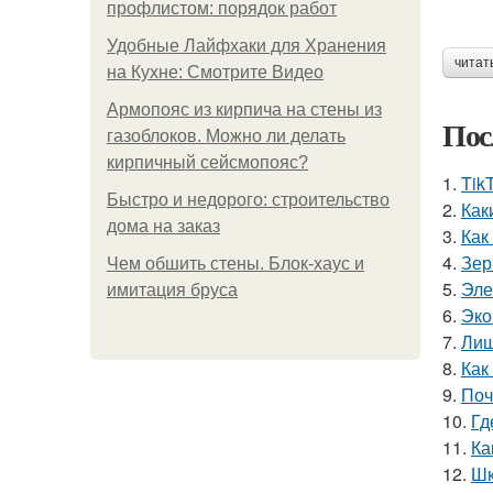
профлистом: порядок работ
Удобные Лайфхаки для Хранения
читат
на Кухне: Смотрите Видео
Армопояс из кирпича на стены из
Пос
газоблоков. Можно ли делать
кирпичный сейсмопояс?
1.
Tik
Быстро и недорого: строительство
2.
Как
дома на заказ
3.
Как
4.
Зер
Чем обшить стены. Блок-хаус и
5.
Эле
имитация бруса
6.
Эко
7.
Лиш
8.
Как
9.
Поч
10.
Гд
11.
Ка
12.
Шк