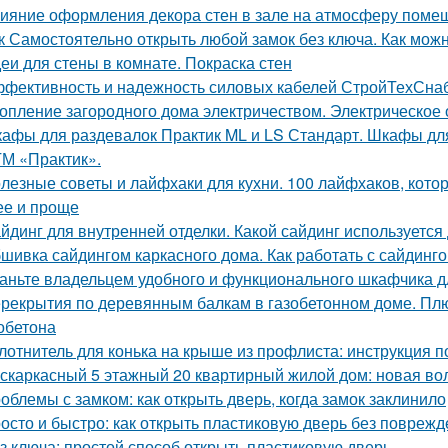
ияние оформления декора стен в зале на атмосферу поме
к Самостоятельно открыть любой замок без ключа. Как можн
еи для стены в комнате. Покраска стен
фективность и надежность силовых кабелей СтройТехСна
опление загородного дома электричеством. Электрическое
афы для раздевалок Практик ML и LS Стандарт. Шкафы для
ТМ «Практик».
лезные советы и лайфхаки для кухни. 100 лайфхаков, кот
ее и проще
йдинг для внутренней отделки. Какой сайдинг используетс
шивка сайдингом каркасного дома. Как работать с сайдинг
аньте владельцем удобного и функционального шкафчика д
рекрытия по деревянным балкам в газобетонном доме. Пл
зобетона
лотнитель для конька на крыше из профлиста: инструкция п
скаркасный 5 этажный 20 квартирный жилой дом: новая вол
облемы с замком: как открыть дверь, когда замок заклинило
осто и быстро: как открыть пластиковую дверь без повреж
з ключа: простой способ открыть пластиковую дверь