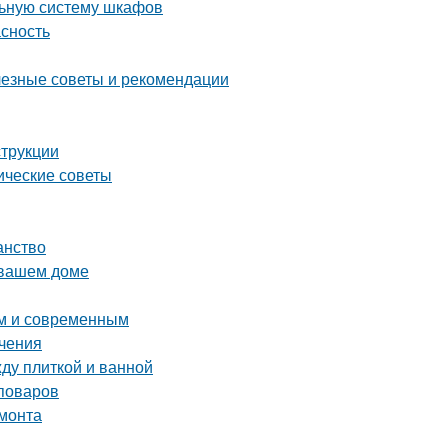
льную систему шкафов
асность
лезные советы и рекомендации
струкции
ические советы
анство
 вашем доме
ым и современным
ичения
ду плиткой и ванной
поваров
емонта