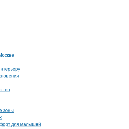
Москве
интерьеру
охновения
ество
е зоны
х
омфорт для малышей