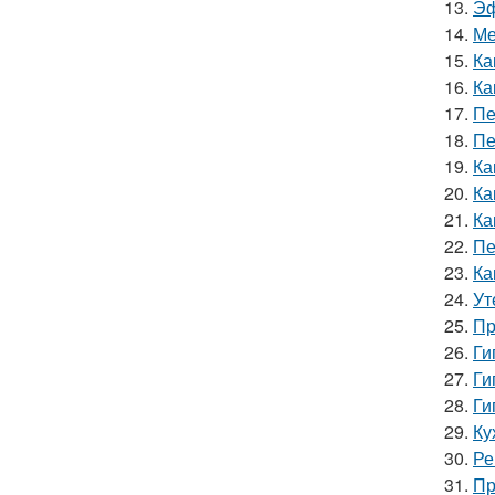
13.
Эф
14.
Ме
15.
Ка
16.
Ка
17.
Пе
18.
Пе
19.
Ка
20.
Ка
21.
Ка
22.
Пе
23.
Ка
24.
Ут
25.
Пр
26.
Ги
27.
Ги
28.
Ги
29.
Ку
30.
Ре
31.
Пр