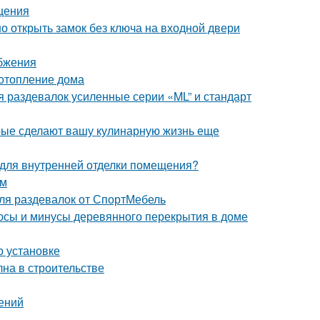
щения
о открыть замок без ключа на входной двери
бжения
 отопление дома
 раздевалок усиленные серии «ML” и стандарт
орые сделают вашу кулинарную жизнь еще
я для внутренней отделки помещения?
ом
ля раздевалок от СпортМебель
юсы и минусы деревянного перекрытия в доме
о установке
на в строительстве
дений