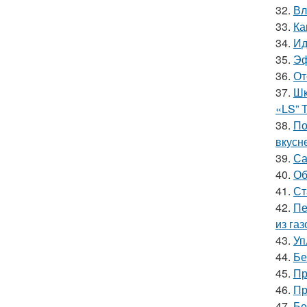
32.
Вл
33.
Ка
34.
Ид
35.
Эф
36.
От
37.
Шк
«LS” 
38.
По
вкусн
39.
Са
40.
Об
41.
Ст
42.
Пе
из га
43.
Уп
44.
Бе
45.
Пр
46.
Пр
47.
Бе