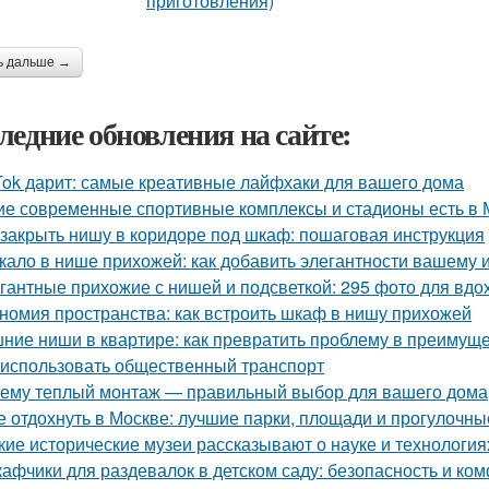
ь дальше →
ледние обновления на сайте:
Tok дарит: самые креативные лайфхаки для вашего дома
ие современные спортивные комплексы и стадионы есть в 
 закрыть нишу в коридоре под шкаф: пошаговая инструкция
кало в нише прихожей: как добавить элегантности вашему 
гантные прихожие с нишей и подсветкой: 295 фото для вд
номия пространства: как встроить шкаф в нишу прихожей
ние ниши в квартире: как превратить проблему в преимущ
 использовать общественный транспорт
ему теплый монтаж — правильный выбор для вашего дома
е отдохнуть в Москве: лучшие парки, площади и прогулочны
кие исторические музеи рассказывают о науке и технология
афчики для раздевалок в детском саду: безопасность и к