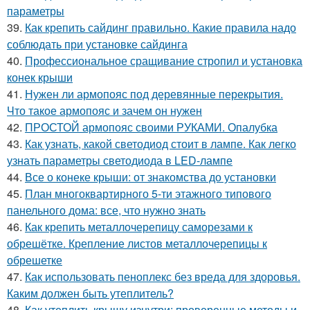
параметры
39.
Как крепить сайдинг правильно. Какие правила надо
соблюдать при установке сайдинга
40.
Профессиональное сращивание стропил и установка
конек крыши
41.
Нужен ли армопояс под деревянные перекрытия.
Что такое армопояс и зачем он нужен
42.
ПРОСТОЙ армопояс своими РУКАМИ. Опалубка
43.
Как узнать, какой светодиод стоит в лампе. Как легко
узнать параметры светодиода в LED-лампе
44.
Все о конеке крыши: от знакомства до установки
45.
План многоквартирного 5-ти этажного типового
панельного дома: все, что нужно знать
46.
Как крепить металлочерепицу саморезами к
обрешётке. Крепление листов металлочерепицы к
обрешетке
47.
Как использовать пеноплекс без вреда для здоровья.
Каким должен быть утеплитель?
48.
Как утеплить крышу изнутри: проверенные методы и