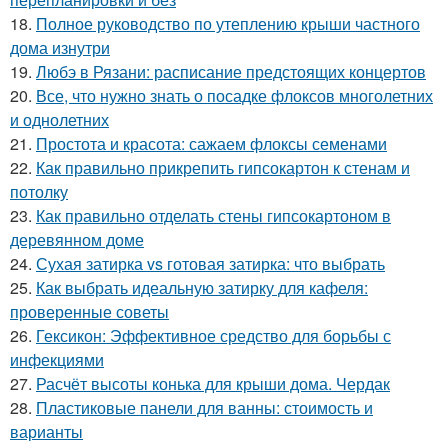
18.
Полное руководство по утеплению крыши частного
дома изнутри
19.
Любэ в Рязани: расписание предстоящих концертов
20.
Все, что нужно знать о посадке флоксов многолетних
и однолетних
21.
Простота и красота: сажаем флоксы семенами
22.
Как правильно прикрепить гипсокартон к стенам и
потолку
23.
Как правильно отделать стены гипсокартоном в
деревянном доме
24.
Сухая затирка vs готовая затирка: что выбрать
25.
Как выбрать идеальную затирку для кафеля:
проверенные советы
26.
Гексикон: Эффективное средство для борьбы с
инфекциями
27.
Расчёт высоты конька для крыши дома. Чердак
28.
Пластиковые панели для ванны: стоимость и
варианты