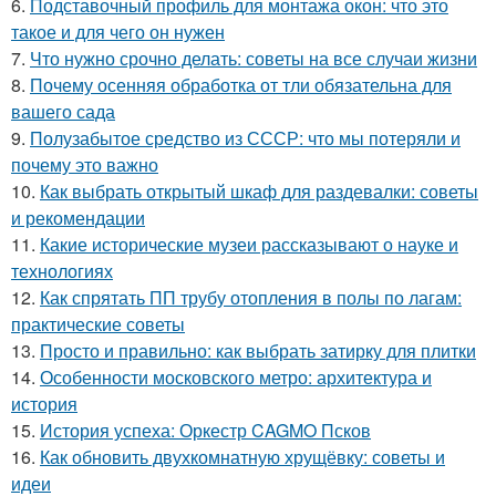
6.
Подставочный профиль для монтажа окон: что это
такое и для чего он нужен
7.
Что нужно срочно делать: советы на все случаи жизни
8.
Почему осенняя обработка от тли обязательна для
вашего сада
9.
Полузабытое средство из СССР: что мы потеряли и
почему это важно
10.
Как выбрать открытый шкаф для раздевалки: советы
и рекомендации
11.
Какие исторические музеи рассказывают о науке и
технологиях
12.
Как спрятать ПП трубу отопления в полы по лагам:
практические советы
13.
Просто и правильно: как выбрать затирку для плитки
14.
Особенности московского метро: архитектура и
история
15.
История успеха: Оркестр CAGMO Псков
16.
Как обновить двухкомнатную хрущёвку: советы и
идеи