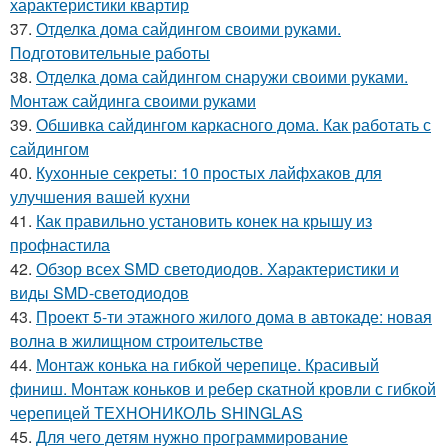
характеристики квартир
37.
Отделка дома сайдингом своими руками.
Подготовительные работы
38.
Отделка дома сайдингом снаружи своими руками.
Монтаж сайдинга своими руками
39.
Обшивка сайдингом каркасного дома. Как работать с
сайдингом
40.
Кухонные секреты: 10 простых лайфхаков для
улучшения вашей кухни
41.
Как правильно установить конек на крышу из
профнастила
42.
Обзор всех SMD светодиодов. Характеристики и
виды SMD-светодиодов
43.
Проект 5-ти этажного жилого дома в автокаде: новая
волна в жилищном строительстве
44.
Монтаж конька на гибкой черепице. Красивый
финиш. Монтаж коньков и ребер скатной кровли с гибкой
черепицей ТЕХНОНИКОЛЬ SHINGLAS
45.
Для чего детям нужно программирование