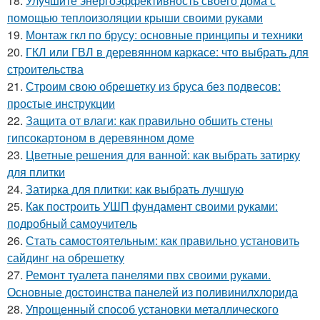
18.
Улучшите энергоэффективность своего дома с
помощью теплоизоляции крыши своими руками
19.
Монтаж гкл по брусу: основные принципы и техники
20.
ГКЛ или ГВЛ в деревянном каркасе: что выбрать для
строительства
21.
Строим свою обрешетку из бруса без подвесов:
простые инструкции
22.
Защита от влаги: как правильно обшить стены
гипсокартоном в деревянном доме
23.
Цветные решения для ванной: как выбрать затирку
для плитки
24.
Затирка для плитки: как выбрать лучшую
25.
Как построить УШП фундамент своими руками:
подробный самоучитель
26.
Стать самостоятельным: как правильно установить
сайдинг на обрешетку
27.
Ремонт туалета панелями пвх своими руками.
Основные достоинства панелей из поливинилхлорида
28.
Упрощенный способ установки металлического