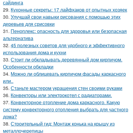
сайдинга
29.
Кухонные секреты: 17 лайфхаков от опытных хозяек
30.
Улучшай свои навыки рисования с помощью этих
деревьев для срисовки
31.
Пеноплекс: опасность для здоровья или безопасная
альтернатива
32.
45 полезных советов для удобного и эффективного
использования дома и кухни
33.
Стоит ли обкладывать деревянный дом кирпичом.
Особенности обкладки
34.
Можно ли облицевать кирпичом фасады каркасного
или..
35.
Станьте мастером украшения стен своими руками
36.
Конвекторы или электрокотел с радиаторами.
37.
Конвекторное отопление дома каркасного. Какую
систему конвекторного отопления выбрать для частного
дома?
38.
Строительный гид: Монтаж конька на крышу из
металлочерепицы