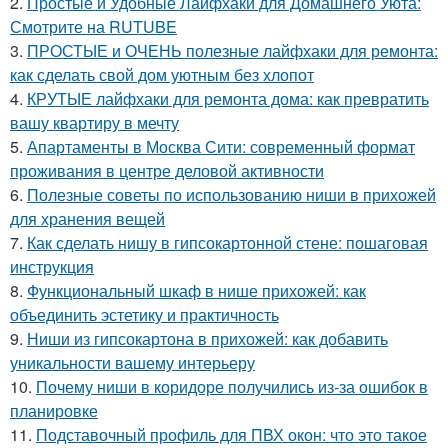
2.
Простые и Удобные Лайфхаки для Домашнего Уюта:
Смотрите на RUTUBE
3.
ПРОСТЫЕ и ОЧЕНЬ полезные лайфхаки для ремонта:
как сделать свой дом уютным без хлопот
4.
КРУТЫЕ лайфхаки для ремонта дома: как превратить
вашу квартиру в мечту
5.
Апартаменты в Москва Сити: современный формат
проживания в центре деловой активности
6.
Полезные советы по использованию ниши в прихожей
для хранения вещей
7.
Как сделать нишу в гипсокартонной стене: пошаговая
инструкция
8.
Функциональный шкаф в нише прихожей: как
объединить эстетику и практичность
9.
Ниши из гипсокартона в прихожей: как добавить
уникальности вашему интерьеру
10.
Почему ниши в коридоре получились из-за ошибок в
планировке
11.
Подставочный профиль для ПВХ окон: что это такое