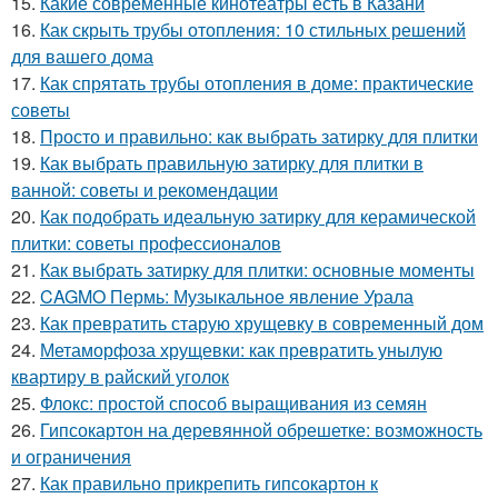
15.
Какие современные кинотеатры есть в Казани
16.
Как скрыть трубы отопления: 10 стильных решений
для вашего дома
17.
Как спрятать трубы отопления в доме: практические
советы
18.
Просто и правильно: как выбрать затирку для плитки
19.
Как выбрать правильную затирку для плитки в
ванной: советы и рекомендации
20.
Как подобрать идеальную затирку для керамической
плитки: советы профессионалов
21.
Как выбрать затирку для плитки: основные моменты
22.
CAGMO Пермь: Музыкальное явление Урала
23.
Как превратить старую хрущевку в современный дом
24.
Метаморфоза хрущевки: как превратить унылую
квартиру в райский уголок
25.
Флокс: простой способ выращивания из семян
26.
Гипсокартон на деревянной обрешетке: возможность
и ограничения
27.
Как правильно прикрепить гипсокартон к