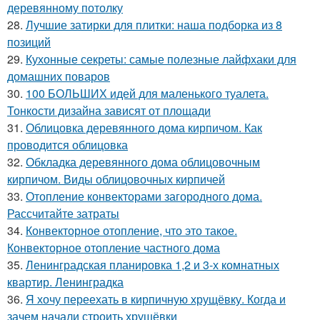
деревянному потолку
28.
Лучшие затирки для плитки: наша подборка из 8
позиций
29.
Кухонные секреты: самые полезные лайфхаки для
домашних поваров
30.
100 БОЛЬШИХ идей для маленького туалета.
Тонкости дизайна зависят от площади
31.
Облицовка деревянного дома кирпичом. Как
проводится облицовка
32.
Обкладка деревянного дома облицовочным
кирпичом. Виды облицовочных кирпичей
33.
Отопление конвекторами загородного дома.
Рассчитайте затраты
34.
Конвекторное отопление, что это такое.
Конвекторное отопление частного дома
35.
Ленинградская планировка 1,2 и 3-х комнатных
квартир. Ленинградка
36.
Я хочу переехать в кирпичную хрущёвку. Когда и
зачем начали строить хрущёвки