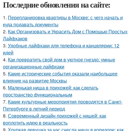
Последние обновления на сайте:
1.
Перепланировка квартиры в Москве: с чего начать и
куда подавать документы
2.
Как Организовать и Украсить Дом с Помощью Простых
Лайфхаков
3.
Удобные лайфхаки для телефона и канцелярии: 12
идей
4.
Как превратить свой дом в уютное гнездо: умные
организационные лайфхаки
5.
Какие исторические события оказали наибольшее
влияние на развитие Москвы
6.
Маленькая ниша в прихожей: как сделать
пространство функциональным
7.
Какие культурные мероприятия проводятся в Санкт-
Петербурге в летний период
8.
Современный дизайн прихожей с нишей: как
воплотить идею в реальность
9.
Хрупкая девушка за час снесла нишу в коридоре: как