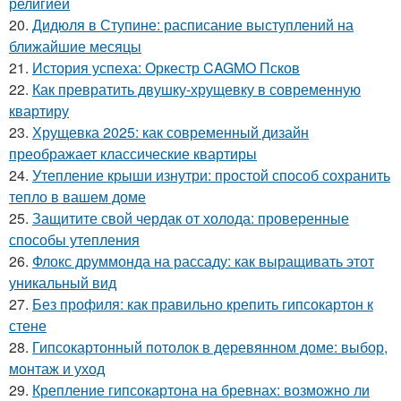
религией
20.
Дидюля в Ступине: расписание выступлений на
ближайшие месяцы
21.
История успеха: Оркестр CAGMO Псков
22.
Как превратить двушку-хрущевку в современную
квартиру
23.
Хрущевка 2025: как современный дизайн
преображает классические квартиры
24.
Утепление крыши изнутри: простой способ сохранить
тепло в вашем доме
25.
Защитите свой чердак от холода: проверенные
способы утепления
26.
Флокс друммонда на рассаду: как выращивать этот
уникальный вид
27.
Без профиля: как правильно крепить гипсокартон к
стене
28.
Гипсокартонный потолок в деревянном доме: выбор,
монтаж и уход
29.
Крепление гипсокартона на бревнах: возможно ли