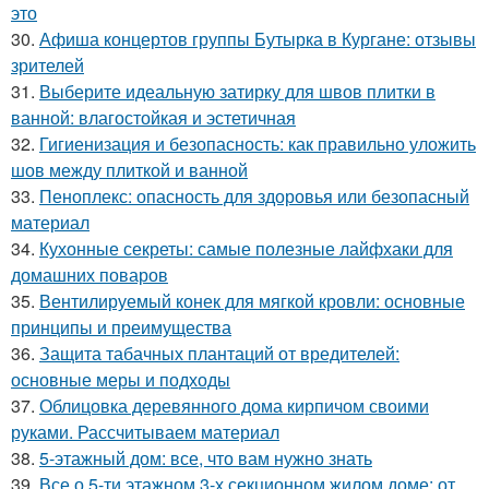
это
30.
Афиша концертов группы Бутырка в Кургане: отзывы
зрителей
31.
Выберите идеальную затирку для швов плитки в
ванной: влагостойкая и эстетичная
32.
Гигиенизация и безопасность: как правильно уложить
шов между плиткой и ванной
33.
Пеноплекс: опасность для здоровья или безопасный
материал
34.
Кухонные секреты: самые полезные лайфхаки для
домашних поваров
35.
Вентилируемый конек для мягкой кровли: основные
принципы и преимущества
36.
Защита табачных плантаций от вредителей:
основные меры и подходы
37.
Облицовка деревянного дома кирпичом своими
руками. Рассчитываем материал
38.
5-этажный дом: все, что вам нужно знать
39.
Все о 5-ти этажном 3-х секционном жилом доме: от