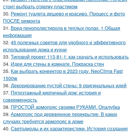
стоит выбрать отделку пластиком
30.
Ремонт туалета дешево и красиво. Процесс и фото
ПОСЛЕ ремонта
31.
Вред пенополистирола в теплых полах. 1 Общая
информация
32.
45 полезных советов для удобного и эффективного
использования дома и кухни
33.
Типовой проект 113-81-1: как скачать и использовать
34.
Идеи для стены в комнате. Покраска стен
35.
Как выбрать конвектор в 2023 году. NeoClima Fast
1500w
36.
Декорирование пустой стены: 9 оригинальных идей
37.
Пятиэтажный кирпичный дом: история и
современность
38.
ПРОСТОЙ армопояс своими РУКАМИ. Опалубка
39.
Армопояс под деревянное перекрытие. В каких
случаях требуется армопояс в доме
40.
Светодиоды и их характеристики. История создания