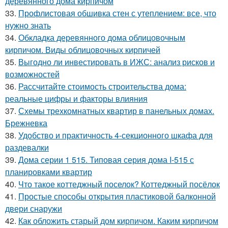
деревянного дома кирпичом
33.
Профлистовая обшивка стен с утеплением: все, что
нужно знать
34.
Обкладка деревянного дома облицовочным
кирпичом. Виды облицовочных кирпичей
35.
Выгодно ли инвестировать в ИЖС: анализ рисков и
возможностей
36.
Рассчитайте стоимость строительства дома:
реальные цифры и факторы влияния
37.
Схемы трехкомнатных квартир в панельных домах.
Брежневка
38.
Удобство и практичность 4-секционного шкафа для
раздевалки
39.
Дома серии 1 515. Типовая серия дома I-515 с
планировками квартир
40.
Что такое коттеджный поселок? Коттеджный посёлок
41.
Простые способы открытия пластиковой балконной
двери снаружи
42.
Как обложить старый дом кирпичом. Каким кирпичом