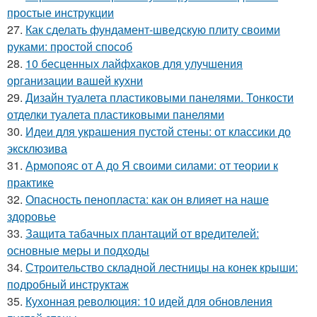
простые инструкции
27.
Как сделать фундамент-шведскую плиту своими
руками: простой способ
28.
10 бесценных лайфхаков для улучшения
организации вашей кухни
29.
Дизайн туалета пластиковыми панелями. Тонкости
отделки туалета пластиковыми панелями
30.
Идеи для украшения пустой стены: от классики до
эксклюзива
31.
Армопояс от А до Я своими силами: от теории к
практике
32.
Опасность пенопласта: как он влияет на наше
здоровье
33.
Защита табачных плантаций от вредителей:
основные меры и подходы
34.
Строительство складной лестницы на конек крыши:
подробный инструктаж
35.
Кухонная революция: 10 идей для обновления