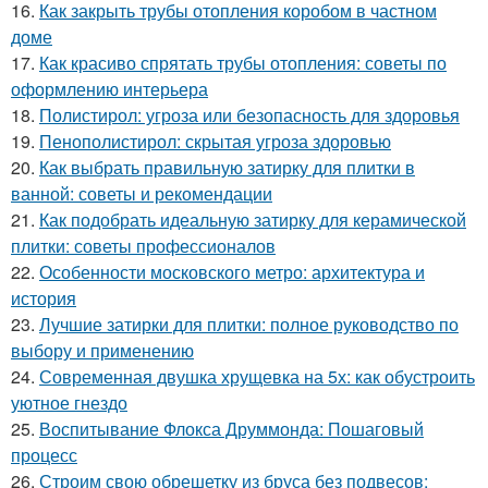
16.
Как закрыть трубы отопления коробом в частном
доме
17.
Как красиво спрятать трубы отопления: советы по
оформлению интерьера
18.
Полистирол: угроза или безопасность для здоровья
19.
Пенополистирол: скрытая угроза здоровью
20.
Как выбрать правильную затирку для плитки в
ванной: советы и рекомендации
21.
Как подобрать идеальную затирку для керамической
плитки: советы профессионалов
22.
Особенности московского метро: архитектура и
история
23.
Лучшие затирки для плитки: полное руководство по
выбору и применению
24.
Современная двушка хрущевка на 5х: как обустроить
уютное гнездо
25.
Воспитывание Флокса Друммонда: Пошаговый
процесс
26.
Строим свою обрешетку из бруса без подвесов: