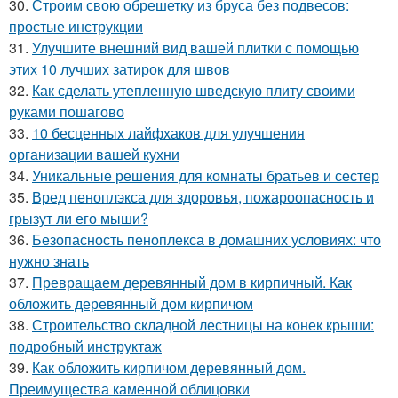
30.
Строим свою обрешетку из бруса без подвесов:
простые инструкции
31.
Улучшите внешний вид вашей плитки с помощью
этих 10 лучших затирок для швов
32.
Как сделать утепленную шведскую плиту своими
руками пошагово
33.
10 бесценных лайфхаков для улучшения
организации вашей кухни
34.
Уникальные решения для комнаты братьев и сестер
35.
Вред пеноплэкса для здоровья, пожароопасность и
грызут ли его мыши?
36.
Безопасность пеноплекса в домашних условиях: что
нужно знать
37.
Превращаем деревянный дом в кирпичный. Как
обложить деревянный дом кирпичом
38.
Строительство складной лестницы на конек крыши:
подробный инструктаж
39.
Как обложить кирпичом деревянный дом.
Преимущества каменной облицовки