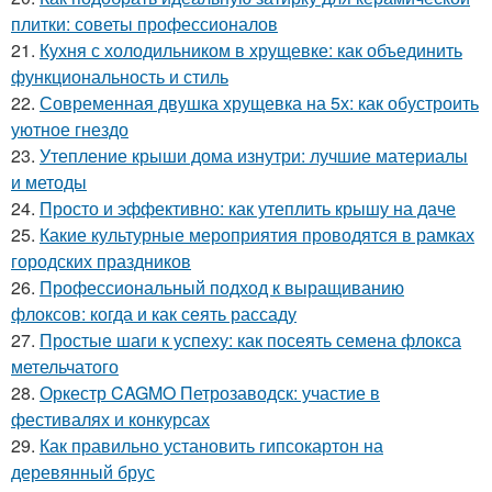
плитки: советы профессионалов
21.
Кухня с холодильником в хрущевке: как объединить
функциональность и стиль
22.
Современная двушка хрущевка на 5х: как обустроить
уютное гнездо
23.
Утепление крыши дома изнутри: лучшие материалы
и методы
24.
Просто и эффективно: как утеплить крышу на даче
25.
Какие культурные мероприятия проводятся в рамках
городских праздников
26.
Профессиональный подход к выращиванию
флоксов: когда и как сеять рассаду
27.
Простые шаги к успеху: как посеять семена флокса
метельчатого
28.
Оркестр CAGMO Петрозаводск: участие в
фестивалях и конкурсах
29.
Как правильно установить гипсокартон на
деревянный брус