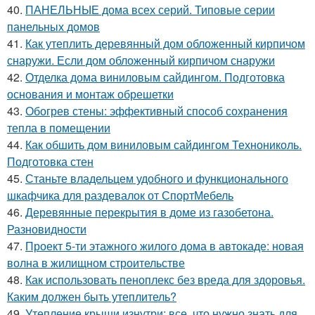
40.
ПАНЕЛЬНЫЕ дома всех серий. Типовые серии
панельных домов
41.
Как утеплить деревянный дом обложенный кирпичом
снаружи. Если дом обложенный кирпичом снаружи
42.
Отделка дома виниловым сайдингом. Подготовка
основания и монтаж обрешетки
43.
Обогрев стены: эффективный способ сохранения
тепла в помещении
44.
Как обшить дом виниловым сайдингом Технониколь.
Подготовка стен
45.
Станьте владельцем удобного и функционального
шкафчика для раздевалок от СпортМебель
46.
Деревянные перекрытия в доме из газобетона.
Разновидности
47.
Проект 5-ти этажного жилого дома в автокаде: новая
волна в жилищном строительстве
48.
Как использовать пеноплекс без вреда для здоровья.
Каким должен быть утеплитель?
49.
Утепление крыши изнутри: все, что нужно знать для