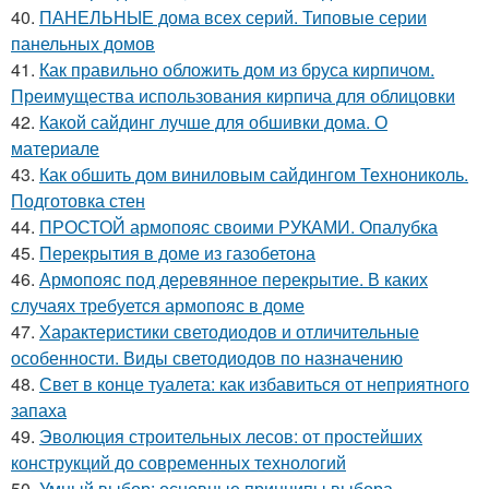
40.
ПАНЕЛЬНЫЕ дома всех серий. Типовые серии
панельных домов
41.
Как правильно обложить дом из бруса кирпичом.
Преимущества использования кирпича для облицовки
42.
Какой сайдинг лучше для обшивки дома. О
материале
43.
Как обшить дом виниловым сайдингом Технониколь.
Подготовка стен
44.
ПРОСТОЙ армопояс своими РУКАМИ. Опалубка
45.
Перекрытия в доме из газобетона
46.
Армопояс под деревянное перекрытие. В каких
случаях требуется армопояс в доме
47.
Характеристики светодиодов и отличительные
особенности. Виды светодиодов по назначению
48.
Свет в конце туалета: как избавиться от неприятного
запаха
49.
Эволюция строительных лесов: от простейших
конструкций до современных технологий
50.
Умный выбор: основные принципы выбора