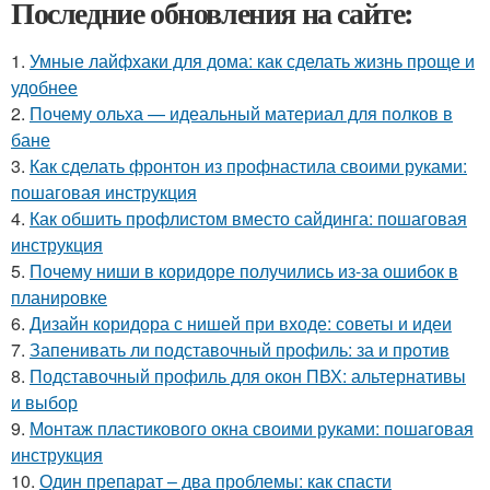
Последние обновления на сайте:
1.
Умные лайфхаки для дома: как сделать жизнь проще и
удобнее
2.
Почему ольха — идеальный материал для полков в
бане
3.
Как сделать фронтон из профнастила своими руками:
пошаговая инструкция
4.
Как обшить профлистом вместо сайдинга: пошаговая
инструкция
5.
Почему ниши в коридоре получились из-за ошибок в
планировке
6.
Дизайн коридора с нишей при входе: советы и идеи
7.
Запенивать ли подставочный профиль: за и против
8.
Подставочный профиль для окон ПВХ: альтернативы
и выбор
9.
Монтаж пластикового окна своими руками: пошаговая
инструкция
10.
Один препарат – два проблемы: как спасти