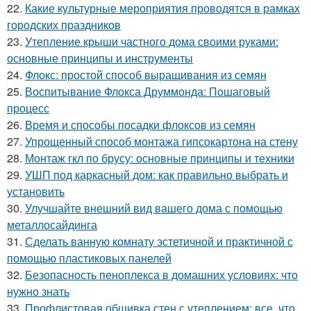
22.
Какие культурные мероприятия проводятся в рамках
городских праздников
23.
Утепление крыши частного дома своими руками:
основные принципы и инструменты
24.
Флокс: простой способ выращивания из семян
25.
Воспитывание Флокса Друммонда: Пошаговый
процесс
26.
Время и способы посадки флоксов из семян
27.
Упрощенный способ монтажа гипсокартона на стену
28.
Монтаж гкл по брусу: основные принципы и техники
29.
УШП под каркасный дом: как правильно выбрать и
установить
30.
Улучшайте внешний вид вашего дома с помощью
металлосайдинга
31.
Сделать ванную комнату эстетичной и практичной с
помощью пластиковых панелей
32.
Безопасность пеноплекса в домашних условиях: что
нужно знать
33.
Профлистовая обшивка стен с утеплением: все, что