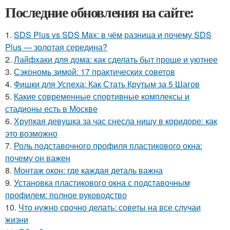
Последние обновления на сайте:
1.
SDS Plus vs SDS Max: в чём разница и почему SDS
Plus — золотая середина?
2.
Лайфхаки для дома: как сделать быт проще и уютнее
3.
Сэкономь зимой: 17 практических советов
4.
Фишки для Успеха: Как Стать Крутым за 5 Шагов
5.
Какие современные спортивные комплексы и
стадионы есть в Москве
6.
Хрупкая девушка за час снесла нишу в коридоре: как
это возможно
7.
Роль подставочного профиля пластикового окна:
почему он важен
8.
Монтаж окон: где каждая деталь важна
9.
Установка пластикового окна с подставочным
профилем: полное руководство
10.
Что нужно срочно делать: советы на все случаи
жизни