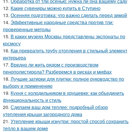
11.
Обработка от тли осенью: нужна ли она вашему саду
12.
Какие сувениры можно купить в Ступино
13.
Осенняя подготовка: что важно сделать перед зимой
14.
Эффективные народные средства против тли:
проверенные методы
15.
В каких музеях Москвы представлены экспонаты по
космосу
16.
Как превратить трубу отопления в стильный элемент
интерьера
17.
Вредно ли жить рядом с производством
пенополистирола? Разберемся в рисках и мифах
18.
Лучшие затирки для плитки: полное руководство по
выбору и применению
19.
Кухня с холодильником в хрущевке: как объединить
функциональность и стиль
20.
Сделаем ваш дом теплее: подробный обзор
утепления крыши загородного дома
21.
Утепление крыши изнутри: простой способ сохранить
тепло в вашем доме