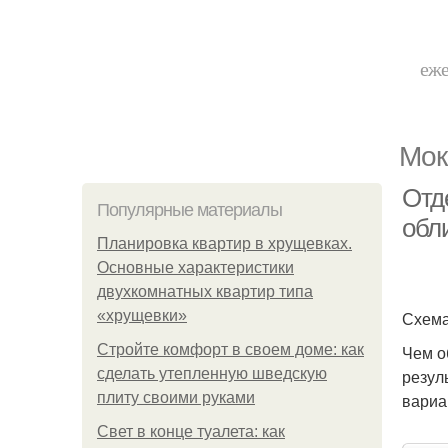
еже
Мок
Отд
Популярные материалы
обл
Планировка квартир в хрущевках.
Основные характеристики
двухкомнатных квартир типа
«хрущевки»
Схема
Стройте комфорт в своем доме: как
Чем о
сделать утепленную шведскую
резул
плиту своими руками
вариа
Свет в конце туалета: как