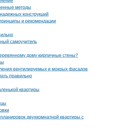
енение
еренные методы
 надежных конструкций
 принципы и рекомендации
вильно
бный самоучитель
 деревянному дому кирпичные стены?
цы
пления вентилируемых и мокрых фасадов
елать правильно
аленькой квартиры
ицы
овки
 планировок двухкомнатной квартиры с