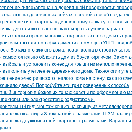
морезы для гипсокартона и дерева: свойства, типы и прим
репление гипсокартона на деревянной поверхности: пров
псокартон на деревянных рейках: простой способ создания
крепление гипсокартона к деревянному каркасу: основные
тирка для плитки в ванной: как выбрать лучший вариант
пить готовый проект многоквартирного: как это сделать пра
роительство плитного фундамента с помощью УШП: подро
оект 5 этажного жилого дома: новая волна в строительстве
к самостоятельно обложить дом из бруса кирпичом. Зачем
к выбрать и установить конек для крыши из металлочерепи
к выполнить утепление деревянного дома. Технологии уте
репление электрического теплого пола на стену: как это сд
клинило дверь? Попробуйте эти три проверенных способа
тный интерьер в бежевых тонах: советы по оформлению м
нвекторы или электрокотел с радиаторами.
роительный гид: Монтаж конька на крышу из металлочереп
анировка квартиры 3-комнатной с размерами. П 3М планир
анировка двухкомнатной квартиры с размерами. Варианты
ерами