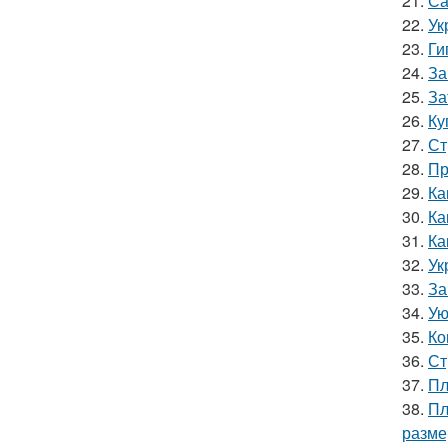
21.
Са
22.
Ук
23.
Ги
24.
За
25.
За
26.
Ку
27.
Ст
28.
Пр
29.
Ка
30.
Ка
31.
Ка
32.
Ук
33.
За
34.
Ую
35.
Ко
36.
Ст
37.
Пл
38.
Пл
разм