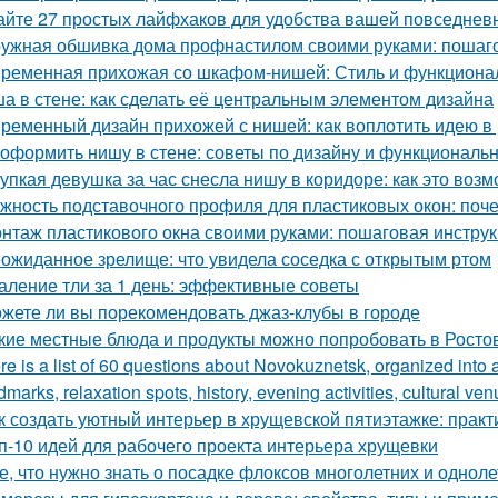
айте 27 простых лайфхаков для удобства вашей повседнев
ужная обшивка дома профнастилом своими руками: пошаго
ременная прихожая со шкафом-нишей: Стиль и функционал
а в стене: как сделать её центральным элементом дизайна
ременный дизайн прихожей с нишей: как воплотить идею в
 оформить нишу в стене: советы по дизайну и функциональ
упкая девушка за час снесла нишу в коридоре: как это воз
жность подставочного профиля для пластиковых окон: поч
нтаж пластикового окна своими руками: пошаговая инстру
ожиданное зрелище: что увидела соседка с открытым ртом
аление тли за 1 день: эффективные советы
жете ли вы порекомендовать джаз-клубы в городе
кие местные блюда и продукты можно попробовать в Росто
re is a list of 60 questions about Novokuznetsk, organized into 
dmarks, relaxation spots, history, evening activities, cultural ven
к создать уютный интерьер в хрущевской пятиэтажке: практ
п-10 идей для рабочего проекта интерьера хрущевки
е, что нужно знать о посадке флоксов многолетних и однол