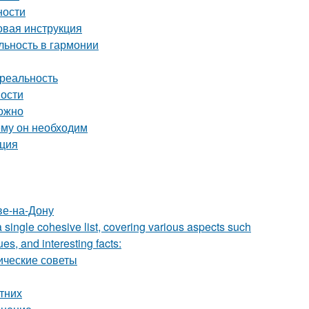
ности
вая инструкция
ьность в гармонии
 реальность
ности
можно
ему он необходим
кция
ве-на-Дону
a single cohesive list, covering various aspects such
ues, and interesting facts:
ические советы
етних