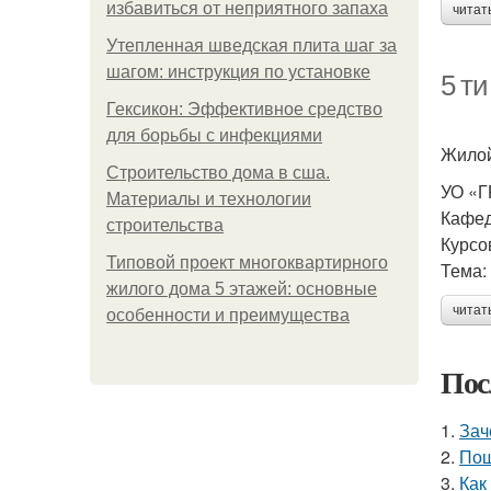
избавиться от неприятного запаха
читат
Утепленная шведская плита шаг за
шагом: инструкция по установке
5 т
Гексикон: Эффективное средство
для борьбы с инфекциями
Жилой
Строительство дома в сша.
УО «
Материалы и технологии
Кафед
строительства
Курсо
Типовой проект многоквартирного
Тема:
жилого дома 5 этажей: основные
читат
особенности и преимущества
Пос
1.
Зач
2.
Пош
3.
Как