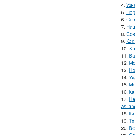
4.
Узн
5.
Нар
6.
Сов
7.
Ниш
8.
Сов
9.
Как
10.
Хр
11.
Ва
12.
Мо
13.
Не
14.
Уд
15.
Мо
16.
Ка
17.
He
as lan
18.
Ка
19.
То
20.
Вс