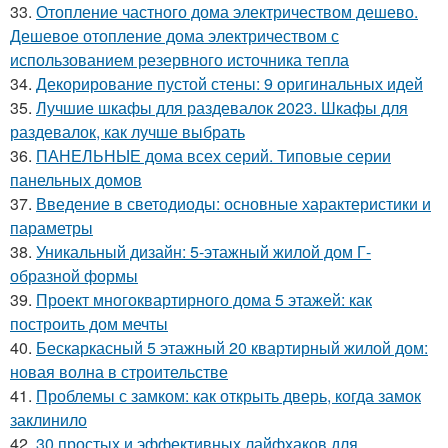
33.
Отопление частного дома электричеством дешево.
Дешевое отопление дома электричеством с
использованием резервного источника тепла
34.
Декорирование пустой стены: 9 оригинальных идей
35.
Лучшие шкафы для раздевалок 2023. Шкафы для
раздевалок, как лучше выбрать
36.
ПАНЕЛЬНЫЕ дома всех серий. Типовые серии
панельных домов
37.
Введение в светодиоды: основные характеристики и
параметры
38.
Уникальный дизайн: 5-этажный жилой дом Г-
образной формы
39.
Проект многоквартирного дома 5 этажей: как
построить дом мечты
40.
Бескаркасный 5 этажный 20 квартирный жилой дом:
новая волна в строительстве
41.
Проблемы с замком: как открыть дверь, когда замок
заклинило
42.
30 простых и эффективных лайфхаков для