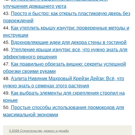
улучшения домашнего уюта
43.
Просто и быстро: как открыть пластиковую дверь без
повреждений
44.
Как утеплить крышу изнутри: проверенные методы и
инструкции
45.
Вдохновляющие идеи для декора стены в гостиной
46.
Утепление крыши изнутри: все, что нужно знать для
эффективного решения
47.
Как правильно обрезать вишню: секреты успешной
обрезки своими руками
48.
Аэлита Нивяник Махровый Крейзи Дейзи: Всё, что
нужно знать о семенах этого растения
49.
Как выбрать элементы для скрепления стропил на
коньке
50.
Простые способы использования промокодов для
максимальной экономии
© 2026 Строительство, ремонт и дизайн