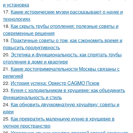
и установка
17.
Какие исторические музеи рассказывают о науке и
технологиях
18.
Как скрыть трубы отопления: полезные советы и
современные решения
19.
Практичные советы о том, как сэкономить время и
повысить продуктивность
20.
Эстетика и функциональность: как спрятать трубы
отопления в доме и квартире
21.
Какие достопримечательности Москвы связаны с
религией
22.
История успеха: Оркестр CAGMO Псков
23.
Кухня с холодильником в хрущевке: как объединить
функциональность и стиль
24.
Как обновить двухкомнатную хрущёвку: советы и
идеи
25.
Как превратить маленькую кухню в хрущевке в
уютное пространство
26.
Утепление крыши изнутри: простой способ сохранить