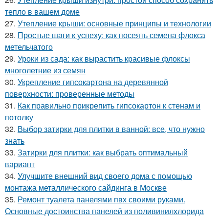
тепло в вашем доме
27.
Утепление крыши: основные принципы и технологии
28.
Простые шаги к успеху: как посеять семена флокса
метельчатого
29.
Уроки из сада: как вырастить красивые флоксы
многолетние из семян
30.
Укрепление гипсокартона на деревянной
поверхности: проверенные методы
31.
Как правильно прикрепить гипсокартон к стенам и
потолку
32.
Выбор затирки для плитки в ванной: все, что нужно
знать
33.
Затирки для плитки: как выбрать оптимальный
вариант
34.
Улучшите внешний вид своего дома с помощью
монтажа металлического сайдинга в Москве
35.
Ремонт туалета панелями пвх своими руками.
Основные достоинства панелей из поливинилхлорида